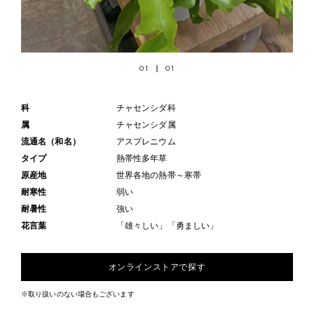
01
01
科
チャセンシダ科
属
チャセンシダ属
流通名（和名）
アスプレニウム
タイプ
熱帯性多年草
原産地
世界各地の熱帯～寒帯
耐寒性
弱い
耐暑性
強い
花言葉
「雄々しい」「勇ましい」
オンラインストアで探す
※取り扱いのない場合もございます