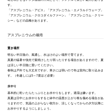
す。
「アスプレニウム・アビス」「アスプレニウム・エメラルドウェーブ」
「アスプレニウム・クロコダイルファーン」「アスプレニウム・クリー
シー」などの品種があります。
アスプレニウムの栽培
置き場所
明るい半日陰の、風通し、水はけのよい場所で育てます。
真夏の猛暑や強光で葉焼けしたり弱ったりする場合がありますので、夏
は涼しい半日陰に置いてください。
春秋は戸外でも大丈夫ですが、寒さには弱いので冬は室内に取り込みま
す。（冬越しには5～7度ほど必要）
水やり
基本的に乾いたらたっぷりとお水やりをします。過湿は嫌います。
真夏は日中にお水やりをすると鉢中の温度が上がり根を傷める場合があ
りますので、気温の上がらない朝方か、涼しくなってからの夕方以降に
お水やりするようにしましょう。