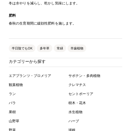
冬は水やりを減らし、乾かし気味にします。
肥料
春秋の生育期間に緩効性肥料を施します。
半日陰でもOK
多年草
常緑
羊歯植物
カテゴリーから探す
エアプランツ・ブロメリア
サボテン・多肉植物
観葉植物
クレマチス
ラン
セントポーリア
バラ
樹木・花木
果樹
水生植物
山野草
ハーブ
野菜
球根