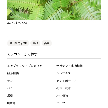
エバフレッシュ
半日陰でもOK
常緑
高木
カテゴリーから探す
エアプランツ・ブロメリア
サボテン・多肉植物
観葉植物
クレマチス
ラン
セントポーリア
バラ
樹木・花木
果樹
水生植物
山野草
ハーブ