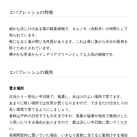
エバフレッシュの特徴
細かな涼しけのある葉の観葉植物で、ネムノキ（合歓木）の仲間として
知られています。
夜になると葉が閉じる性質があります。これは夜に葉から水分の蒸発を
防ぐためとされています。
爽やかな草姿からインテリアグリーンとしても人気の植物です。
エバフレッシュの栽培
置き場所
日当たり～明るい半日陰で、風通し、水はけのよい場所で育てます。
あまりに暗い場所では生育が悪くなりますので、できるだけ日当たりの
良い環境で育てるようにしましょう。
春秋は戸外の日光下でも大丈夫ですが、真夏の猛暑や強光で葉焼けした
り弱ったりする場合がありますので、夏は涼しい半日陰に置いてくださ
い。
長期間室内に置いていた場合、いきなり直射に当てると葉焼けする場合