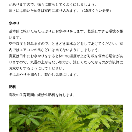
がありますので、徐々に慣らしてくようにしましょう。
寒さには弱いため冬は室内に取り込みます。（15度くらい必要）
水やり
基本的に乾いたらたっぷりとお水やりをします。乾燥しすぎる環境を嫌
います。
空中湿度も好みますので、ときどき葉水などをしてあげてください。室
内ではエアコンの風などには当てないようにしましょう。
真夏は日中にお水やりをすると鉢中の温度が上がり根を傷める場合があ
りますので、気温の上がらない朝方か、涼しくなってからの夕方以降に
お水やりするようにしてください。
冬は水やりを減らし、乾かし気味にします。
肥料
春秋の生育期間に緩効性肥料を施します。