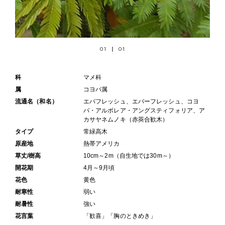
01
01
科
マメ科
属
コヨバ属
流通名（和名）
エバフレッシュ、エバーフレッシュ、コヨ
バ・アルボレア・アングスティフォリア、ア
カサヤネムノキ（赤莢合歓木）
タイプ
常緑高木
原産地
熱帯アメリカ
草丈/樹高
10cm～2m（自生地では30m～）
開花期
4月～9月頃
花色
黄色
耐寒性
弱い
耐暑性
強い
花言葉
「歓喜」「胸のときめき」