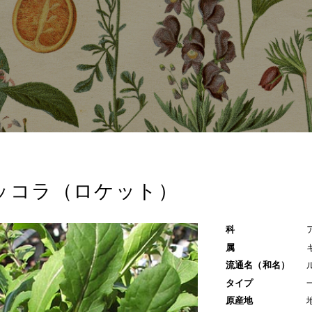
ッコラ（ロケット）
科
属
流通名（和名）
タイプ
原産地