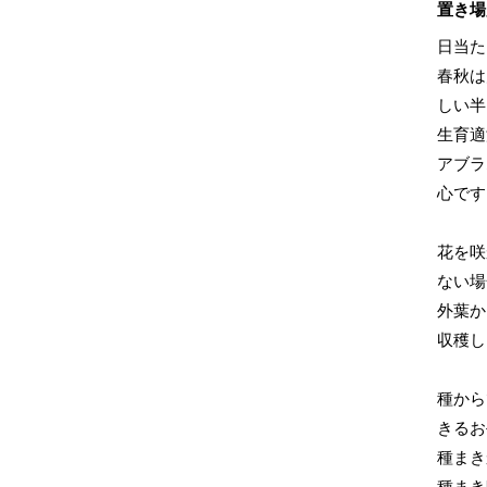
置き場
日当た
春秋は
しい半
生育適
アブラ
心です
花を咲
ない場
外葉か
収穫し
種から
きるお
種まき
種まき