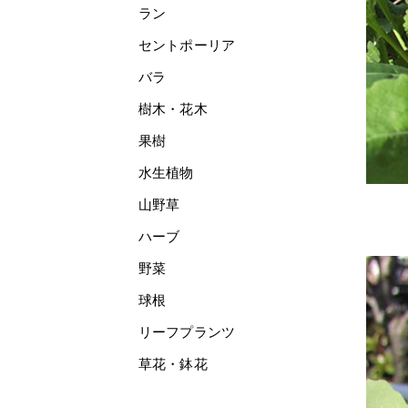
ラン
セントポーリア
バラ
樹木・花木
果樹
水生植物
山野草
ハーブ
野菜
球根
リーフプランツ
草花・鉢花