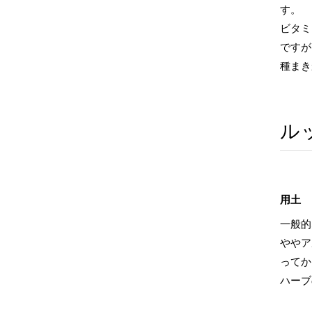
す。
ビタミ
ですが
種まき
ル
用土
一般的
ややア
ってか
ハーブ