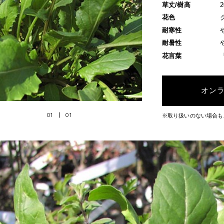
草丈/樹高
花色
耐寒性
耐暑性
花言葉
オン
01
01
※取り扱いのない場合も