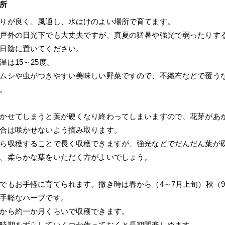
所
りが良く、風通し、水はけのよい場所で育てます。
戸外の日光下でも大丈夫ですが、真夏の猛暑や強光で弱ったりす
日陰に置いてください。
温は15～25度。
ムシや虫がつきやすい美味しい野菜ですので、不織布などで覆う
。
かせてしまうと葉が硬くなり終わってしまいますので、花芽があ
合は咲かせないよう摘み取ります。
ら収穫することで長く収穫できますが、強光などでだんだん葉が
、柔らかな葉をいただく方がよいでしょう。
でもお手軽に育てられます。撒き時は春から（4～7月上旬）秋（9
手軽なハーブです。
から約一か月くらいで収穫できます。
時期をずらしていくつか作っておくと長期間楽しめます。