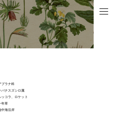
アブラナ科
キバナスズシロ属
ルッコラ、ロケット
一年草
地中海沿岸