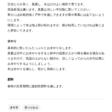
日当たりが良く、風通し、水はけのよい場所で育てます。
高温多湿は嫌います。真夏は涼しい半日陰に置いてください。
寒さには比較的強く戸外で冬越しできますが霜や寒風にはあてないよう
にします。
環境によって冬は地上部が枯れますが、根が枯死していなければ春にま
た芽吹いてきます。
水やり
基本的に乾いたらたっぷりとお水やりをします。
真夏は日中にお水やりをすると鉢中の温度が上がり根を傷める場合があ
りますので、気温の上がらない朝方か、涼しくなってからの夕方以降に
お水やりするようにしましょう。
冬は水やりを減らし、乾かし気味にします。
肥料
春秋の生育期間に緩効性肥料を施します。
多年草
香りがある