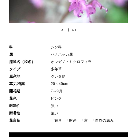
01
01
科
シソ科
属
ハナハッカ属
流通名（和名）
オレガノ・ミクロフィラ
タイプ
多年草
原産地
クレタ島
草丈/樹高
20～40cm
開花期
7～9月
花色
ピンク
耐寒性
強い
耐暑性
強い
花言葉
「輝き」「財産」「富」「自然の恵み」