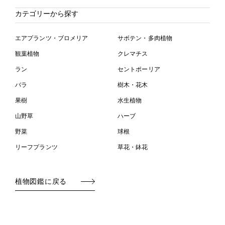
カテゴリーから探す
エアプランツ・ブロメリア
サボテン・多肉植物
観葉植物
クレマチス
ラン
セントポーリア
バラ
樹木・花木
果樹
水生植物
山野草
ハーブ
野菜
球根
リーフプランツ
草花・鉢花
植物図鑑に戻る