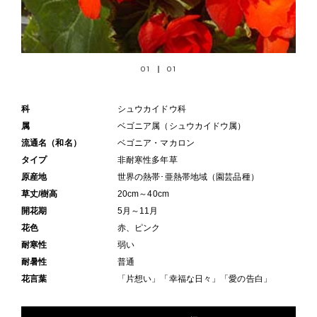
01
01
科
シュウカイドウ科
属
ベゴニア属（シュウカイドウ属）
流通名（和名）
ベゴニア・マカロン
タイプ
非耐寒性多年草
原産地
世界の熱帯･亜熱帯地域（園芸品種）
草丈/樹高
20cm～40cm
開花期
5月～11月
花色
赤、ピンク
耐寒性
弱い
耐暑性
普通
花言葉
「片想い」「幸福な日々」「愛の告白」