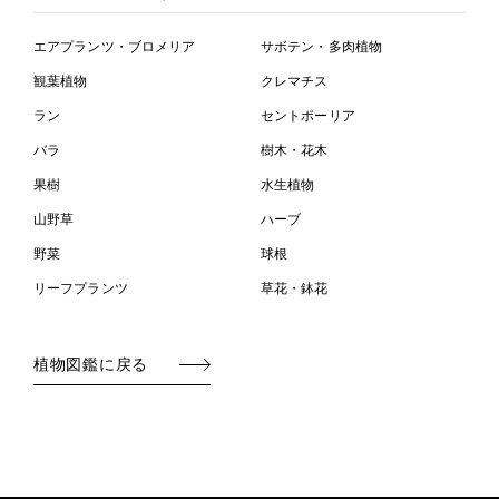
エアプランツ・ブロメリア
サボテン・多肉植物
観葉植物
クレマチス
ラン
セントポーリア
バラ
樹木・花木
果樹
水生植物
山野草
ハーブ
野菜
球根
リーフプランツ
草花・鉢花
植物図鑑に戻る