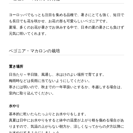
ヨーロッパでもっとも注目を集める品種で、暑さにとても強く、短日で
も長日でも花を咲かせ、お花の形も可愛らしいベゴニアです。
夏場、多くのお花が暑さでお休みする中で、日本の夏の暑さにも負けず
元気に咲いてくれます。
ベゴニア・マカロンの栽培
置き場所
日当たり～半日陰、風通し、水はけのよい場所で育てます。
梅雨時などは長雨に当てないようにしてください。
寒さには弱いので、秋までの一年草扱いとするか、冬越しする場合は、
室内に取り込んでください。
水やり
基本的に乾いたらたっぷりとお水やりをします。
真夏は日中にお水やりをすると鉢中の温度が上がり根を傷める場合があ
りますので、気温の上がらない朝方か、涼しくなってからの夕方以降に
お水やりするようにしましょう。