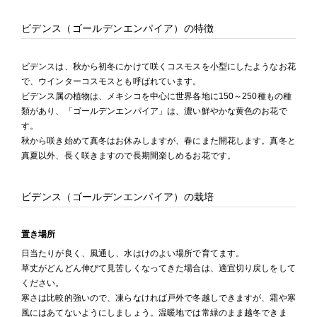
ビデンス（ゴールデンエンパイア）の特徴
ビデンスは、秋から初冬にかけて咲くコスモスを小型にしたようなお花
で、ウインターコスモスとも呼ばれています。
ビデンス属の植物は、メキシコを中心に世界各地に150～250種もの種
類があり、「ゴールデンエンパイア」は、濃い鮮やかな黄色のお花で
す。
秋から咲き始めて真冬はお休みしますが、春にまた開花します。真冬と
真夏以外、長く咲きますので長期間楽しめるお花です。
ビデンス（ゴールデンエンパイア）の栽培
置き場所
日当たりが良く、風通し、水はけのよい場所で育てます。
草丈がどんどん伸びて見苦しくなってきた場合は、適宜切り戻しをして
ください。
寒さは比較的強いので、凍らなければ戸外で冬越しできますが、霜や寒
風にはあてないようにしましょう。温暖地では常緑のまま越冬できま