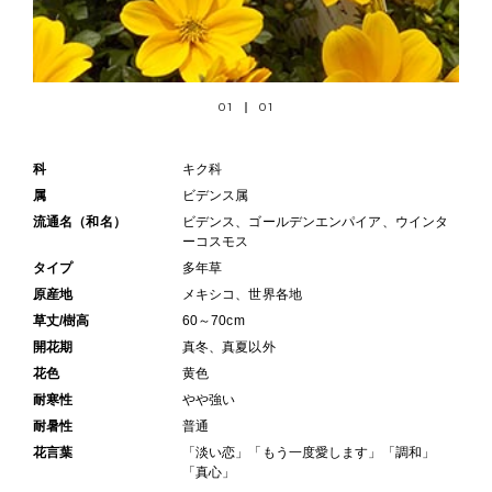
01
01
科
キク科
属
ビデンス属
流通名（和名）
ビデンス、ゴールデンエンパイア、ウインタ
ーコスモス
タイプ
多年草
原産地
メキシコ、世界各地
草丈/樹高
60～70cm
開花期
真冬、真夏以外
花色
黄色
耐寒性
やや強い
耐暑性
普通
花言葉
「淡い恋」「もう一度愛します」「調和」
「真心」