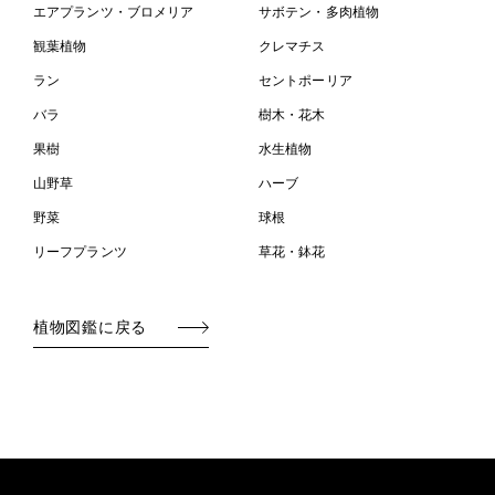
エアプランツ・ブロメリア
サボテン・多肉植物
観葉植物
クレマチス
ラン
セントポーリア
バラ
樹木・花木
果樹
水生植物
山野草
ハーブ
野菜
球根
リーフプランツ
草花・鉢花
植物図鑑に戻る