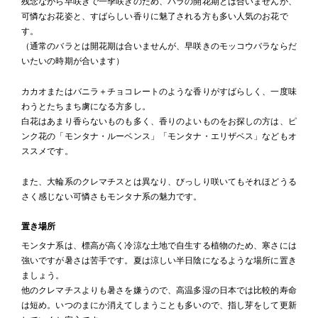
残念ながら早咲きで一季咲きのため、バラの開花期とは合いませんが、
可憐なお花姿と、すばらしい香りに魅了される方も多い人気のお花で
す。
（通常のバラとは開花期は合いませんが、早咲きのモッコウバラならだ
いたいの時期が合います）
カカオまたはバニラ＋チョコレートのような香りがすばらしく、一度味
わうとたちまち虜になる方多し。
白花はあまり香らないものも多く、香りのよいものをお探しの方は、ピ
ンク花の「モンタナ・ルーベンス」「モンタナ・エリザベス」などもオ
ススメです。
また、大輪系のクレマチスとは異なり、びっしり咲いてもそれほどうる
さく感じない可憐さもモンタナ系の魅力です。
置き場所
モンタナ系は、標高が高く冷涼な土地で自生する植物のため、寒さには
強いですが暑さは苦手です。夏は涼しい半日陰になるような場所に置き
ましょう。
他のクレマチスよりも暑さを嫌うので、高温多湿の日本では比較的寿命
は短め。いつのまにか消えてしまうことも多いので、指し芽をして更新