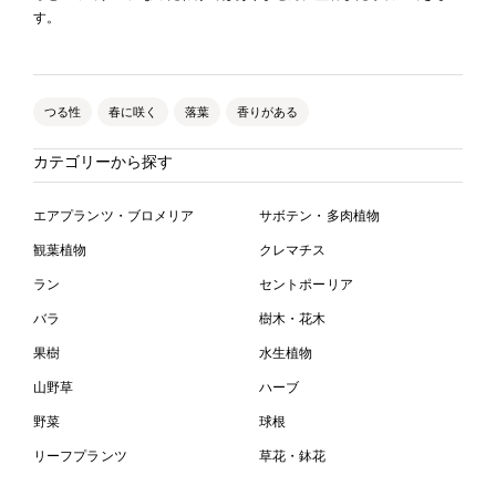
す。
つる性
春に咲く
落葉
香りがある
カテゴリーから探す
エアプランツ・ブロメリア
サボテン・多肉植物
観葉植物
クレマチス
ラン
セントポーリア
バラ
樹木・花木
果樹
水生植物
山野草
ハーブ
野菜
球根
リーフプランツ
草花・鉢花