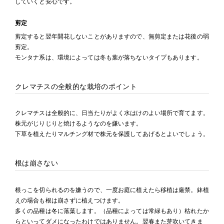
していくと安心です。
剪定
剪定すると翌年開花しないことがありますので、無剪定または花後の弱
剪定。
モンタナ系は、環境によっては冬も葉が落ちないタイプもあります。
クレマチスの全般的な栽培のポイント
クレマチスは全般的に、日当たりがよく水はけのよい場所で育てます。
株元がじりじりと焼けるようなのを嫌います。
下草を植えたりマルチング材で株元を保護してあげるとよいでしょう。
根は崩さない
根っこを切られるのを嫌うので、一度お庭に植えたら移植は厳禁。鉢植
えの場合も根は崩さずに植えつけます。
多くの品種は冬に落葉します。（品種によっては常緑もあり）枯れたか
らといってダメになったわけではありません。翌春また芽吹いてきま