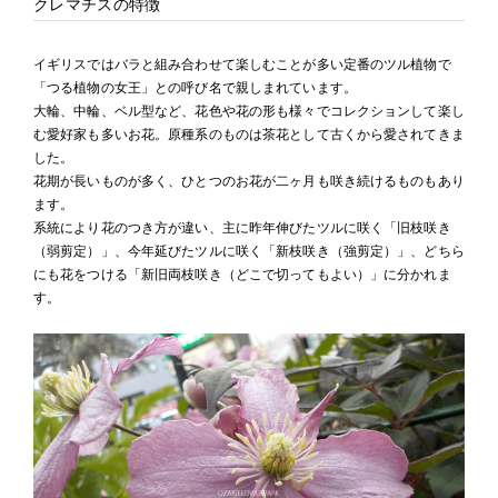
クレマチスの特徴
イギリスではバラと組み合わせて楽しむことが多い定番のツル植物で
「つる植物の女王」との呼び名で親しまれています。
大輪、中輪、ベル型など、花色や花の形も様々でコレクションして楽し
む愛好家も多いお花。原種系のものは茶花として古くから愛されてきま
した。
花期が長いものが多く、ひとつのお花が二ヶ月も咲き続けるものもあり
ます。
系統により花のつき方が違い、主に昨年伸びたツルに咲く「旧枝咲き
（弱剪定）」、今年延びたツルに咲く「新枝咲き（強剪定）」、どちら
にも花をつける「新旧両枝咲き（どこで切ってもよい）」に分かれま
す。