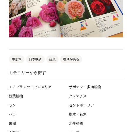
中低木
四季咲き
落葉
香りがある
カテゴリーから探す
エアプランツ・ブロメリア
サボテン・多肉植物
観葉植物
クレマチス
ラン
セントポーリア
バラ
樹木・花木
果樹
水生植物