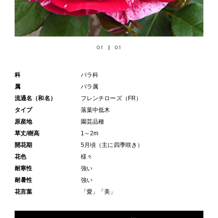
01
01
科
バラ科
属
バラ属
流通名（和名）
フレンチローズ（FR）
タイプ
落葉中低木
原産地
園芸品種
草丈/樹高
1～2m
開花期
5月頃（主に四季咲き）
花色
様々
耐寒性
強い
耐暑性
強い
花言葉
「愛」「美」