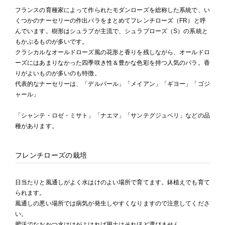
フランスの育種家によって作られたモダンローズを総称した系統で、い
くつかのナーセリーの作出バラをまとめてフレンチローズ（FR）と呼
んでいます。樹形はシュラブが主流で、シュラブローズ（S）の系統と
もかぶるものが多いです。
クラシカルなオールドローズ風の花形と香りを残しながら、オールドロ
ーズにはあまりなかった四季咲き性＆豊かな色彩を持つ人気のバラ。香
りがよいものが多いのも特徴。
代表的なナーセリーは、「デルバール」「メイアン」「ギヨー」「ゴジ
ャール」
「シャンテ・ロゼ・ミサト」「ナエマ」「サンテグジュペリ」などの品
種があります。
フレンチローズの栽培
日当たりと風通しがよく水はけのよい場所で育てます。鉢植えでも育て
られます。
風通しの悪い場所では病気が発生しやすくなりますので注意してくださ
い。
肥沃でなおかつ水はけがよければ用土はそれほど選びません。