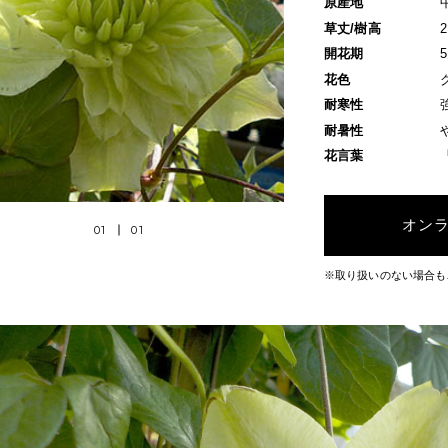
原産地
草丈/樹高
開花期
花色
耐寒性
耐暑性
花言葉
オン
01
01
※取り扱いのない場合も