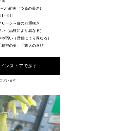
中国
2～3m前後（つるの長さ）
5月～9月
グリーン～白の万重咲き
強い（品種により異なる）
やや弱い（品種により異なる）
「精神の美」「旅人の喜び」
ラインストアで探す
ございます