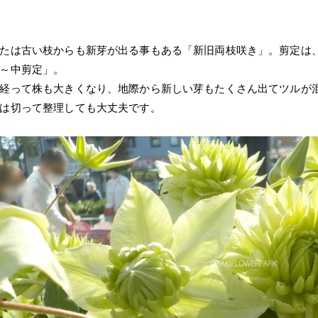
たは古い枝からも新芽が出る事もある「新旧両枝咲き」。剪定は
～中剪定」。
経って株も大きくなり、地際から新しい芽もたくさん出てツルが
は切って整理しても大丈夫です。