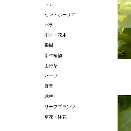
ラン
セントポーリア
バラ
樹木・花木
果樹
水生植物
山野草
ハーブ
野菜
球根
リーフプランツ
草花・鉢花