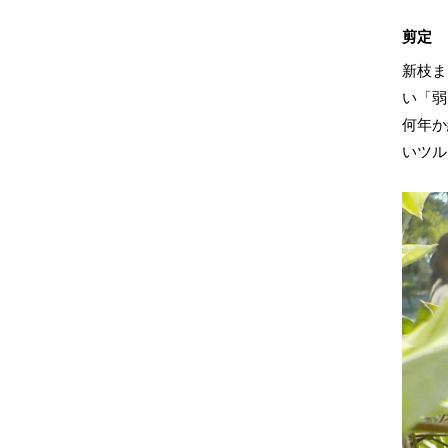
剪定
新枝ま
い「弱
何年か
いツル