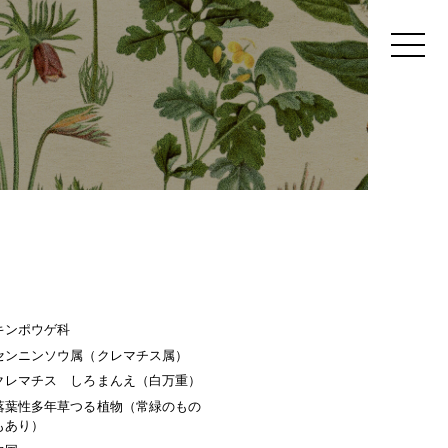
キンポウゲ科
センニンソウ属（クレマチス属）
クレマチス しろまんえ（白万重）
落葉性多年草つる植物（常緑のもの
もあり）