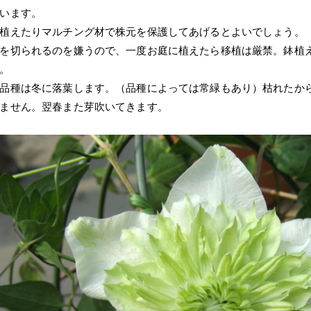
います。
植えたりマルチング材で株元を保護してあげるとよいでしょう。
を切られるのを嫌うので、一度お庭に植えたら移植は厳禁。鉢植
。
品種は冬に落葉します。（品種によっては常緑もあり）枯れたか
ません。翌春また芽吹いてきます。