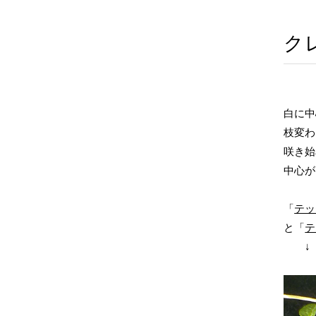
ク
白に中
枝変わ
咲き始
中心が
「
テッ
と「
テ
↓