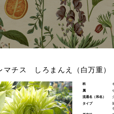
レマチス しろまんえ（白万重）
科
属
流通名（和名）
タイプ