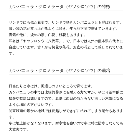
カンパニュラ・グロメラータ（ヤツシロソウ）の特徴
リンドウにも似た花姿で、リンドウ咲きカンパニュラとも呼ばれます。
濃い紫の花が立ち上がるように咲き、年々地下茎で増えていきます。
青紫の他に、淡めの紫、白花、桃花もあります。
和名は「ヤツシロソウ（八代草）」で、日本では九州の熊本県八代市に
自生しています。古くから切花や茶花、お庭の花として親しまれていま
す。
カンパニュラ・グロメラータ（ヤツシロソウ）の栽培
日当たりと水はけ、風通しのよいところで育てます。
カンパニュラの中では比較的暑さにも耐える方ですが、やはり基本的に
猛暑や乾燥は嫌いますので、真夏は西日の当たらない涼しい木陰になる
ような場所の方がよいです。
関東以南の暖かい地域では夏越しができずに枯れてしまう場合もありま
す。
冬は地上部がなくなります。耐寒性も強いので冬は特に防寒しなくても
大丈夫です。