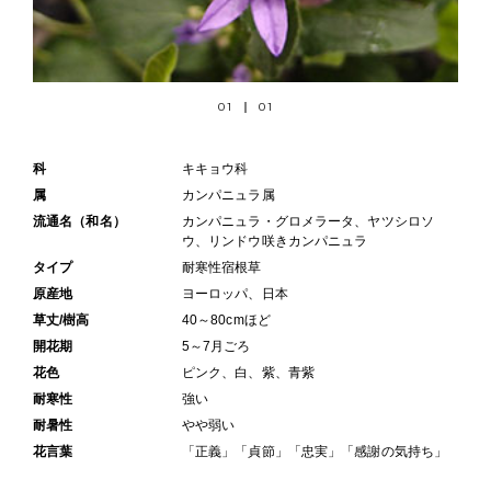
01
01
科
キキョウ科
属
カンパニュラ属
流通名（和名）
カンパニュラ・グロメラータ、ヤツシロソ
ウ、リンドウ咲きカンパニュラ
タイプ
耐寒性宿根草
原産地
ヨーロッパ、日本
草丈/樹高
40～80cmほど
開花期
5～7月ごろ
花色
ピンク、白、紫、青紫
耐寒性
強い
耐暑性
やや弱い
花言葉
「正義」「貞節」「忠実」「感謝の気持ち」