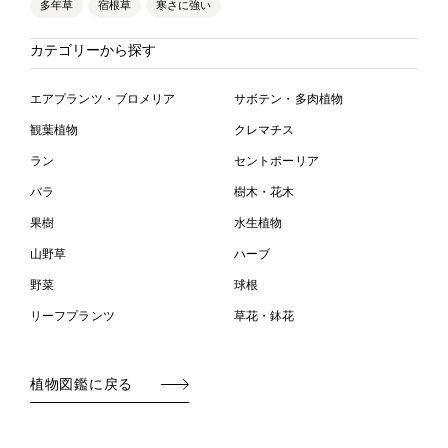
多年草
宿根草
寒さに強い
カテゴリーから探す
エアプランツ・ブロメリア
サボテン・多肉植物
観葉植物
クレマチス
ラン
セントポーリア
バラ
樹木・花木
果樹
水生植物
山野草
ハーブ
野菜
球根
リーフプランツ
草花・鉢花
植物図鑑に戻る