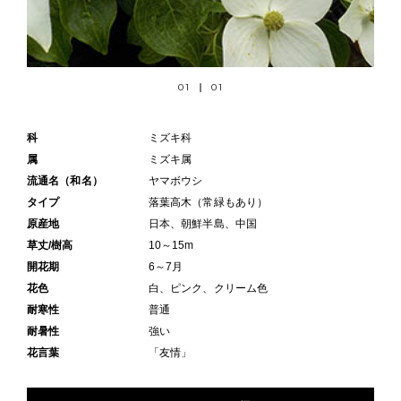
01
01
科
ミズキ科
属
ミズキ属
流通名（和名）
ヤマボウシ
タイプ
落葉高木（常緑もあり）
原産地
日本、朝鮮半島、中国
草丈/樹高
10～15m
開花期
6～7月
花色
白、ピンク、クリーム色
耐寒性
普通
耐暑性
強い
花言葉
「友情」