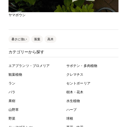
ヤマボウシ
暑さに強い
落葉
高木
カテゴリーから探す
エアプランツ・ブロメリア
サボテン・多肉植物
観葉植物
クレマチス
ラン
セントポーリア
バラ
樹木・花木
果樹
水生植物
山野草
ハーブ
野菜
球根