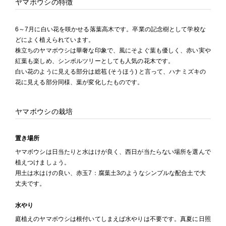
ヤマボウシの特徴
6～7月に白い花を咲かせる落葉高木です。卒業の記念樹として学校な
どによく植えられています。
株立ちのヤマボウシは華奢な印象で、風にそよぐ葉も優しく、赤い実や
紅葉も楽しめ、シンボルツリーとしても人気の花木です。
白い花のように見える部分は総苞 (そうほう) と言って、ハナミズキの
花に見える部分同様、葉が変化したものです。
ヤマボウシの栽培
置き場所
ヤマボウシは日当たりと水はけが良く、西日が当たらない場所を選んで
植えつけましょう。
用土は水はけの良い、赤玉7：腐葉土3のようなシンプルな配合土で大
丈夫です。
水やり
庭植えのヤマボウシは根付いてしまえば水やりは不要です。真夏に日照