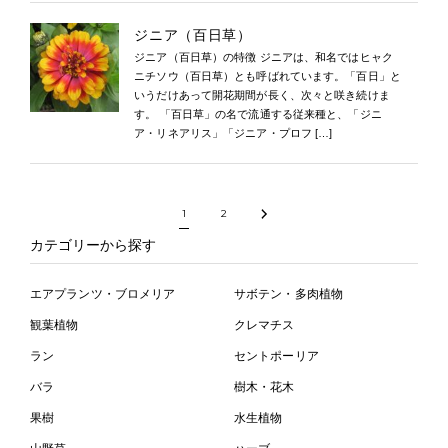
ジニア（百日草）
ジニア（百日草）の特徴 ジニアは、和名ではヒャク
ニチソウ（百日草）とも呼ばれています。「百日」と
いうだけあって開花期間が長く、次々と咲き続けま
す。 「百日草」の名で流通する従来種と、「ジニ
ア・リネアリス」「ジニア・プロフ […]
1
2
カテゴリーから探す
エアプランツ・ブロメリア
サボテン・多肉植物
観葉植物
クレマチス
ラン
セントポーリア
バラ
樹木・花木
果樹
水生植物