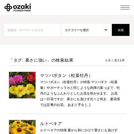
「タグ: 暑さに強い」
の検索結果
1-8 / 全11件
マツバボタン（松葉牡丹）
マツバボタン（松葉牡丹）の特徴 マツバギク（松葉
菊）やポーチュラカと同じような肉厚の葉っぱで、牡
丹のようなふんわりとしたお花を咲かせます。 お花
は一日花ですが、暑さにも負けず次々と咲き、夏花壇
では定番のお花。 あまり手を […]
ルドベキア
ルドベキアの特徴 夏から秋にかけて暑さにも負けず