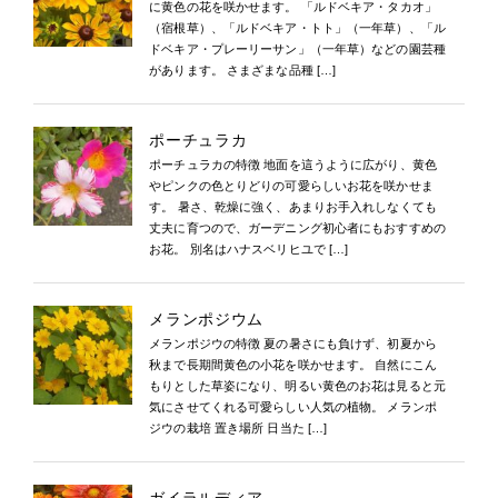
に黄色の花を咲かせます。 「ルドベキア・タカオ」
（宿根草）、「ルドベキア・トト」（一年草）、「ル
ドベキア・プレーリーサン」（一年草）などの園芸種
があります。 さまざまな品種 […]
ポーチュラカ
ポーチュラカの特徴 地面を這うように広がり、黄色
やピンクの色とりどりの可愛らしいお花を咲かせま
す。 暑さ、乾燥に強く、あまりお手入れしなくても
丈夫に育つので、ガーデニング初心者にもおすすめの
お花。 別名はハナスベリヒユで […]
メランポジウム
メランポジウの特徴 夏の暑さにも負けず、初夏から
秋まで長期間黄色の小花を咲かせます。 自然にこん
もりとした草姿になり、明るい黄色のお花は見ると元
気にさせてくれる可愛らしい人気の植物。 メランポ
ジウの栽培 置き場所 日当た […]