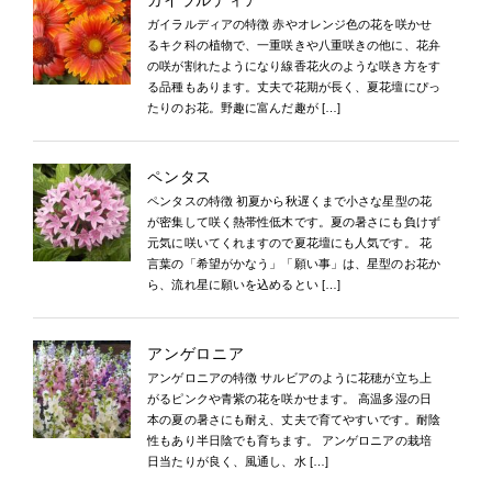
ガイラルディア
ガイラルディアの特徴 赤やオレンジ色の花を咲かせ
るキク科の植物で、一重咲きや八重咲きの他に、花弁
の咲が割れたようになり線香花火のような咲き方をす
る品種もあります。丈夫で花期が長く、夏花壇にぴっ
たりのお花。野趣に富んだ趣が […]
ペンタス
ペンタスの特徴 初夏から秋遅くまで小さな星型の花
が密集して咲く熱帯性低木です。夏の暑さにも負けず
元気に咲いてくれますので夏花壇にも人気です。 花
言葉の「希望がかなう」「願い事」は、星型のお花か
ら、流れ星に願いを込めるとい […]
アンゲロニア
アンゲロニアの特徴 サルビアのように花穂が立ち上
がるピンクや青紫の花を咲かせます。 高温多湿の日
本の夏の暑さにも耐え、丈夫で育てやすいです。耐陰
性もあり半日陰でも育ちます。 アンゲロニアの栽培
日当たりが良く、風通し、水 […]