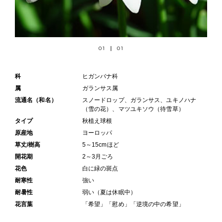
01
01
科
ヒガンバナ科
属
ガランサス属
流通名（和名）
スノードロップ、ガランサス、ユキノハナ
（雪の花）、マツユキソウ（待雪草）
タイプ
秋植え球根
原産地
ヨーロッパ
草丈/樹高
5～15cmほど
開花期
2～3月ごろ
花色
白に緑の斑点
耐寒性
強い
耐暑性
弱い（夏は休眠中）
花言葉
「希望」「慰め」「逆境の中の希望」