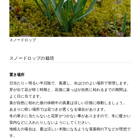
スノードロップ
スノードロップの栽培
置き場所
日当たり～明るい半日陰で、風通し、水はけのよい場所で管理します。
芽が出て花が咲く時期と、花後に葉っぱが自然に枯れるまでの期間は、
よく日に当てます。
葉が自然に枯れた後の休眠中の真夏は涼しい日陰に移動しましょう。
あまりに暗い場所では花つきが悪くなる場合があります。
冬の寒さに当たらないと花芽がつかない事がありますので、冬に暖かい
室内などに入れたりしないようにしてください。
地植えの場合は、夏は涼しい木陰になるような落葉樹の下などが理想で
す。