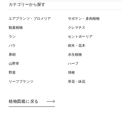
カテゴリーから探す
エアプランツ・ブロメリア
サボテン・多肉植物
観葉植物
クレマチス
ラン
セントポーリア
バラ
樹木・花木
果樹
水生植物
山野草
ハーブ
野菜
球根
リーフプランツ
草花・鉢花
植物図鑑に戻る