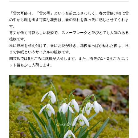
「雪の耳飾り」「雪の雫」という名前にふさわしく、春の雪解け頃に雪
の中から顔を出す可憐な花姿は、春の訪れを真っ先に感じさせてくれま
す。
背丈が低く可愛らしい花姿で、スノーフレークと並びとても人気のある
植物です。
秋に球根を植え付けて、春にお花が咲き、花後葉っぱが枯れた後は、秋
まで休眠というサイクルの植物です。
園芸店では9月ごろに球根が入荷します。また、春先の1～2月ごろにポ
ット苗も少し入荷します。