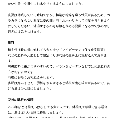
かい午前中や日中にお水やりするようにしましょう。
真夏は休眠している時期ですが、極端な乾燥を嫌う性質があるため、カ
ラカラにならない程度に夏の間も時々お水やりをして湿度を与えるよう
にしてください。過湿すぎるのも球根を傷める要因になるので水のやり
過ぎには気をつけます。
肥料
植え付け時に根に触れても大丈夫な「マイガーデン（住友化学園芸）」
などの肥料を元肥として規定より少な目の量を土に混ぜ込んでおきま
す。
有機肥料は虫がつきやすいので、ベランダガーデンなどでは化成肥料の
方がおすすめです。
花後にも軽くお礼肥えをします。
多肥は好みません。肥料をやりすぎると球根が傷む場合があるので、あ
げる量は少な目にしましょう。
花後の球根の管理
2～3年ほどは植えっぱなしでも大丈夫です。鉢植えで移動できる場合
は、夏は涼しい日陰に移動しましょう。
3年ほどたって混みあってきたら、9月ごろに掘り上げ、乾かないよう