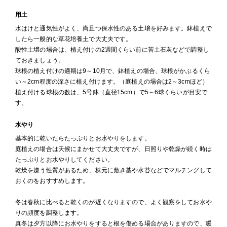
用土
水はけと通気性がよく、尚且つ保水性のある土壌を好みます。鉢植えで
したら一般的な草花培養土で大丈夫です。
酸性土壌の場合は、植え付けの2週間くらい前に苦土石灰などで調整し
ておきましょう。
球根の植え付けの適期は9～10月で、鉢植えの場合、球根がかぶるくら
い～2cm程度の深さに植え付けます。（庭植えの場合は2～3cmほど）
植え付ける球根の数は、5号鉢（直径15cm）で5～6球くらいが目安で
す。
水やり
基本的に乾いたらたっぷりとお水やりをします。
庭植えの場合は天候にまかせて大丈夫ですが、日照りや乾燥が続く時は
たっぷりとお水やりしてください。
乾燥を嫌う性質があるため、株元に敷き藁や水苔などでマルチングして
おくのをおすすめします。
冬は春秋に比べると乾くのが遅くなりますので、よく観察をしてお水や
りの頻度を調整します。
真冬は夕方以降にお水やりをすると根を傷める場合がありますので、暖