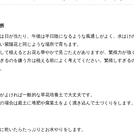
所
は日が当たり、午後は半日陰になるような風通しがよく、水はけ
い紫陽花と同じような場所で育ちます。
して植えるとお花も華やかで見ごたえがありますが、繁殖力が強
ぎるのを嫌う方は植える前によく考えてください。繁殖しすぎる
。
がよければ一般的な草花培養土で大丈夫です。
の場合は庭土に堆肥や腐葉土をよく漉き込んで土づくりをします
に乾いたらたっぷりとお水やりをします。