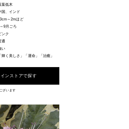
落葉低木
中国、インド
50cm～2mほど
7～9月ごろ
ピンク
普通
強い
「輝く美しさ」「運命」「治癒」
ラインストアで探す
ございます