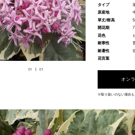
タイプ
原産地
草丈/樹高
開花期
花色
耐寒性
耐暑性
花言葉
01
01
オン
※取り扱いのない場合も