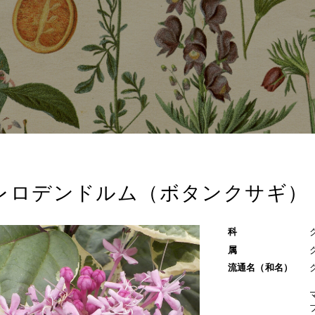
レロデンドルム（ボタンクサギ）
科
属
流通名（和名）