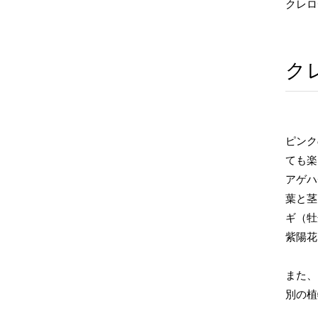
クレロ
ク
ピンク
ても楽
アゲハ
葉と茎
ギ（牡
紫陽花
また、
別の植