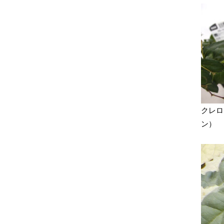
クレロ
ン）