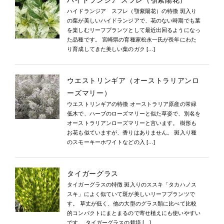
ハイドランジア スフレ（顎紫陽花）
ハイドランジア スフレ（顎紫陽花）の特徴 斑入り
の葉が美しいハイドランジアで、花のない時期でも葉
を楽しむリーフプランツとして最近出回るようになっ
た品種です。 宮崎県の育種家松永一氏が長年にわた
り育成してきた美しい葉のガク […]
ウエストリンギア（オーストラリアンロ
ーズマリー）
ウエストリンギアの特徴 オーストラリア原産の常緑
低木で、ハーブのローズマリーと似た草姿で、別名を
オーストラリアンローズマリーと言います。 樹形も
お花も似ていますが、香りはありません。 斑入り種
のスモーキーホワイトなどの入 […]
タイガーグラス
タイガーグラスの特徴 斑入りのススキ「タカハノス
スキ」によく似ていて斑が美しいリーフプランツで
す。 草丈が低く、他の大型のグラス類に比べて比較
的コンパクトにまとまるので寄せ植えにも使いやすい
です。 タイガーグラスの栽培 […]