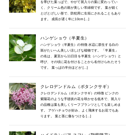
を帯びた葉っぱで、やがて斑入りの葉に変わってい
く、クリーム色の斑が美しい常緑樹です。 葉が鋭く
とげとげしい形で、防犯用に生垣にされることもあり
ます。 成長が遅く年に10cm […]
ハンゲショウ（半夏生）
ハンゲショウ（半夏生）の特徴 水辺に群生する白の
斑がたいへん美しい涼しげな植物です。 「半夏生」
の名は、夏至から11日目を半夏生（ハンゲショウ）と
呼び、その頃に花を付けることから名付けられたそう
です。 葉っぱの半分ほどが […]
クレロデンドルム（ボタンクサギ）
クレロデンドルム（ボタンクサギ）の特徴 ピンクの
紫陽花のような手毬状の花を咲かせる低木で、斑入り
の品種は葉も美しくリーフプランツとしても楽しめま
す。 アゲハチョウが好み、よく飛来するお花でもあ
ります。 葉と茎に傷をつける […]