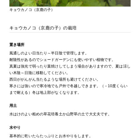
キョウカノコ（京鹿の子）
キョウカノコ（京鹿の子）の栽培
置き場所
風通しのよい日当たり～半日陰で管理します。
耐陰性があるのでシェードガーデンにも使いやすい植物です。
真夏は強光で弱ったり葉焼けしてしまう場合がありますので、夏は涼し
い木陰～日陰に移動してください。
西日ががんがん当たるような場所も避けてください。
寒さには強いので寒冷地でも戸外で冬越しできます。（－10度くらい
まで耐える）冬は地上部がなくなります。
用土
水はけのよい粗めの草花培養土か山野草の土で大丈夫です。
水やり
基本的に乾いたらたっぷりとお水やりをします。