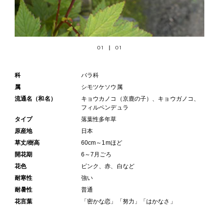
01
01
科
バラ科
属
シモツケソウ属
流通名（和名）
キョウカノコ（京鹿の子）、キョウガノコ、
フィルペンデュラ
タイプ
落葉性多年草
原産地
日本
草丈/樹高
60cm～1mほど
開花期
6～7月ごろ
花色
ピンク、赤、白など
耐寒性
強い
耐暑性
普通
花言葉
「密かな恋」「努力」「はかなさ」