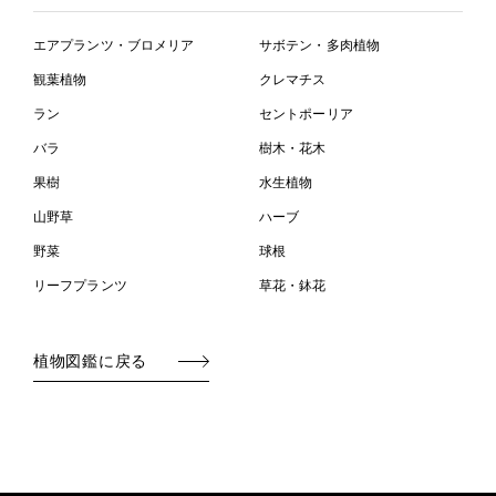
エアプランツ・ブロメリア
サボテン・多肉植物
観葉植物
クレマチス
ラン
セントポーリア
バラ
樹木・花木
果樹
水生植物
山野草
ハーブ
野菜
球根
リーフプランツ
草花・鉢花
植物図鑑に戻る