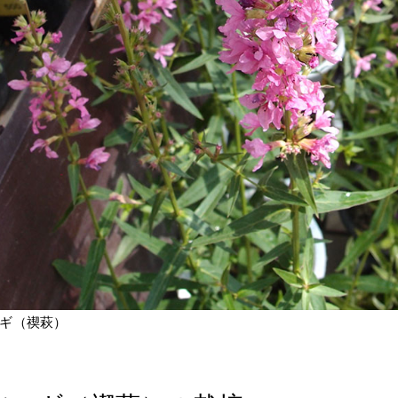
ギ（禊萩）