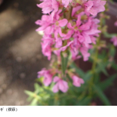
ギ（禊萩）