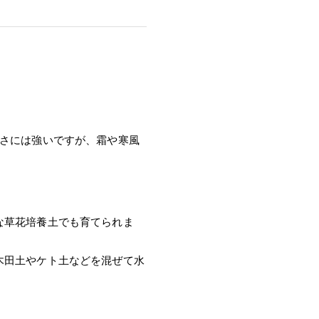
寒さには強いですが、霜や寒風
な草花培養土でも育てられま
木田土やケト土などを混ぜて水