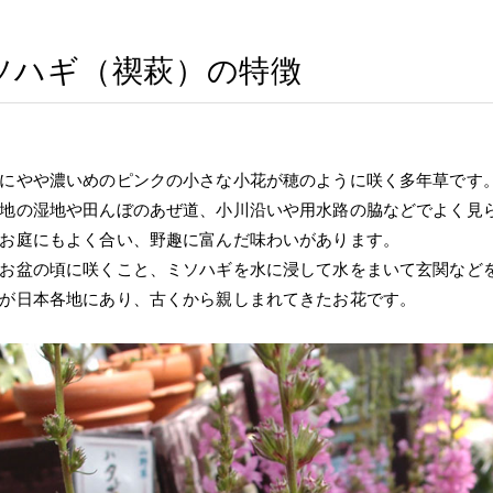
ソハギ（禊萩）の特徴
にやや濃いめのピンクの小さな小花が穂のように咲く多年草です
地の湿地や田んぼのあぜ道、小川沿いや用水路の脇などでよく見
お庭にもよく合い、野趣に富んだ味わいがあります。
お盆の頃に咲くこと、ミソハギを水に浸して水をまいて玄関など
が日本各地にあり、古くから親しまれてきたお花です。