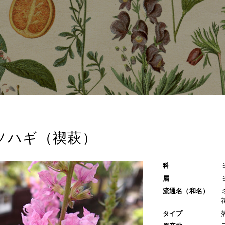
ソハギ（禊萩）
科
属
流通名（和名）
タイプ