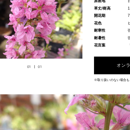
原産地
草丈/樹高
開花期
花色
耐寒性
耐暑性
花言葉
オン
01
01
※取り扱いのない場合も