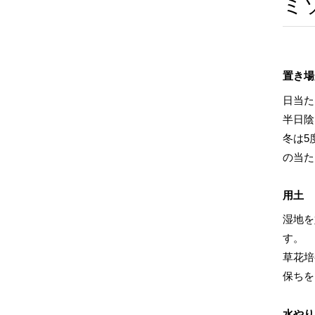
ミ
置き場
日当た
半日陰
冬は5
の当た
用土
湿地を
す。
草花培
保ちを
水やり