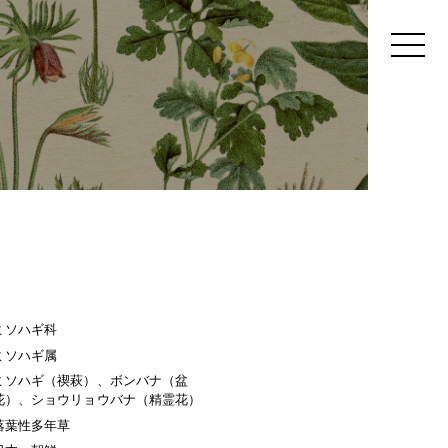
ミソハギ科
ミソハギ属
ミソハギ（禊萩）、ボンバナ（盆
花）、ショウリョウバナ（精霊花）
落葉性多年草