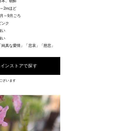
日本、朝鮮
1～2mほど
7月～9月ごろ
ピンク
強い
強い
「純真な愛情」「悲哀」「慈悲」
ラインストアで探す
ございます