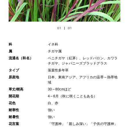
01
01
科
イネ科
属
チガヤ属
流通名（和名）
ベニチガヤ（紅茅）、レッドバロン、カワラ
チガヤ、ジャパニーズブラッドグラス
タイプ
落葉性多年草
原産地
日本、東南アジア、アフリカの温帯～熱帯地
域
草丈/樹高
30～80cmほど
開花期
4～6月（秋に咲くこともある）
花色
白、赤
耐寒性
強い
耐暑性
強い
花言葉
「守護神」「親しみ深い」「子供の守護神」