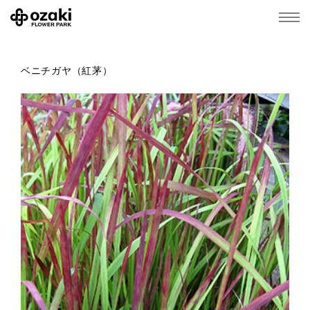
ベニチガヤ（紅茅）