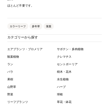
ほとんど不要です。
カラーリーフ
多年草
落葉
カテゴリーから探す
エアプランツ・ブロメリア
サボテン・多肉植物
観葉植物
クレマチス
ラン
セントポーリア
バラ
樹木・花木
果樹
水生植物
山野草
ハーブ
野菜
球根
リーフプランツ
草花・鉢花