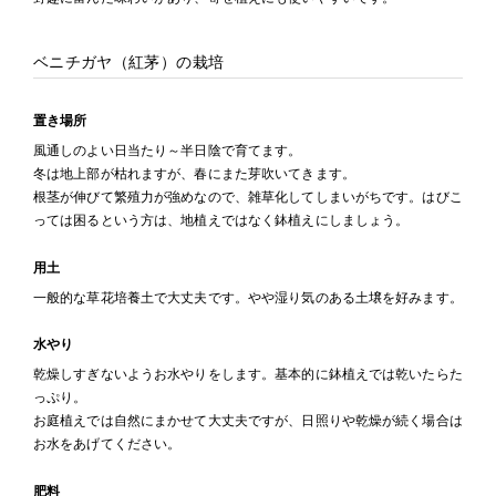
ベニチガヤ（紅茅）の栽培
置き場所
風通しのよい日当たり～半日陰で育てます。
冬は地上部が枯れますが、春にまた芽吹いてきます。
根茎が伸びて繁殖力が強めなので、雑草化してしまいがちです。はびこ
っては困るという方は、地植えではなく鉢植えにしましょう。
用土
一般的な草花培養土で大丈夫です。やや湿り気のある土壌を好みます。
水やり
乾燥しすぎないようお水やりをします。基本的に鉢植えでは乾いたらた
っぷり。
お庭植えでは自然にまかせて大丈夫ですが、日照りや乾燥が続く場合は
お水をあげてください。
肥料