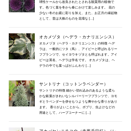
球性ケールから改良されたとされる観賞用の植物で
す。色づく葉を冬から春にかけて楽しみます。 花の
少ない冬のお庭に彩りを加え、また、お正月の縁起物
として、昔は大株のものを花壇な […]
オカメヅタ（ヘデラ・カナリエンシス）
オカメヅタ（ヘデラ・カナリエンシス）の特徴 ヘデ
ラは、一般的にツタ（蔦）、アイビーと呼ばれるリー
フプランツで、セイヨウキヅタとも呼ばれます。アイ
ビーは英名、ヘデラは学名です。 オカメヅタは、ヘ
デラの中でも葉っぱがふんわり […]
サントリナ（コットンラベンダー）
サントリナの特徴 細かい切れ込みのあるような柔ら
かな銀葉がきれいなシルバーリーフプランツで、ヨモ
ギとラベンダーを併せもつような爽やかな香りがあり
ます。 香りがよいことから、ポプリ、虫よけなどの
用途として、ハーブコーナーに […]