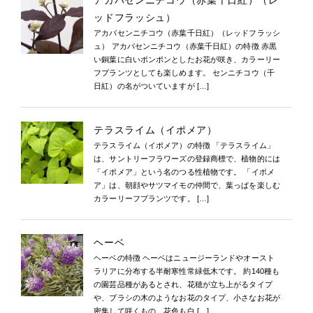
アカバセンニチコウ（赤葉千日紅）（レ
ッドフラッシュ）
アカバセンニチコウ（赤葉千日紅）（レッドフラッシ
ュ） アカバセンニチコウ（赤葉千日紅）の特徴 赤黒
い銅葉に白いポンポンとしたお花が咲き、カラーリー
フプランツとしても楽しめます。 センニチコウ（千
日紅）の名がついていますが […]
テラスライム（イポメア）
テラスライム（イポメア）の特徴 「テラスライム」
は、サントリーフラワーズの登録商標で、植物的には
「イポメア」という名のつる性植物です。 「イポメ
ア」は、朝顔やサツマイモの仲間で、葉っぱを楽しむ
カラーリーフプランツです。 […]
ヘーベ
ヘーベの特徴 ヘーベはニュージーランドやオースト
ラリアに分布する半耐寒性常緑低木です。 約140種も
の園芸品種があるとされ、花穂が立ち上がるタイプ
や、ブラシの木のようなお花のタイプ、小さなお花が
密集して咲くもの、花色も白 […]