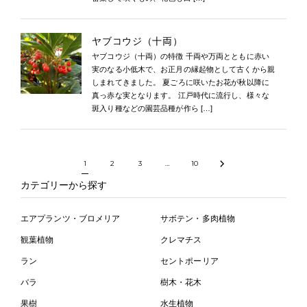
ヤブコウジ（十両）
ヤブコウジ（十両）の特徴 千両や万両とともに赤い
実のなる小低木で、お正月の縁起物として古くから親
しまれてきました。 夏ごろに咲いたお花が秋以降に
真っ赤な実となります。 江戸時代に流行し、様々な
斑入り種などの園芸品種が作ら […]
1
2
3
…
10
カテゴリーから探す
エアプランツ・ブロメリア
サボテン・多肉植物
観葉植物
クレマチス
ラン
セントポーリア
バラ
樹木・花木
果樹
水生植物