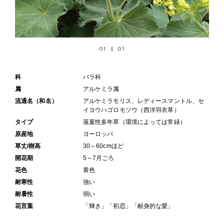
01
01
科
バラ科
属
アルケミラ属
流通名（和名）
アルケミラモリス、レディースマントル、セ
イヨウハゴロモソウ（西洋羽衣草）
タイプ
落葉性多年草（環境によっては常緑）
原産地
ヨーロッパ
草丈/樹高
30～60cmほど
開花期
5～7月ごろ
花色
黄色
耐寒性
強い
耐暑性
弱い
花言葉
「輝き」「初恋」「献身的な愛」