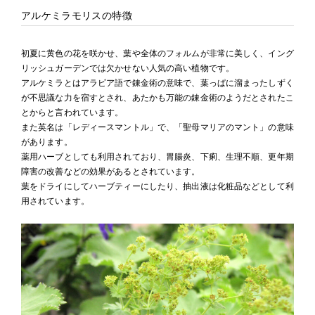
アルケミラモリスの特徴
初夏に黄色の花を咲かせ、葉や全体のフォルムが非常に美しく、イング
リッシュガーデンでは欠かせない人気の高い植物です。
アルケミラとはアラビア語で錬金術の意味で、葉っぱに溜まったしずく
が不思議な力を宿すとされ、あたかも万能の錬金術のようだとされたこ
とからと言われています。
また英名は「レディースマントル」で、「聖母マリアのマント」の意味
があります。
薬用ハーブとしても利用されており、胃腸炎、下痢、生理不順、更年期
障害の改善などの効果があるとされています。
葉をドライにしてハーブティーにしたり、抽出液は化粧品などとして利
用されています。