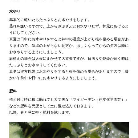
水やり
基本的に乾いたらたっぷりとお水やりをします。
蒸れを嫌いますので、上からざぶざぶとお水やりせず、株元にあげるよ
うにしてください。
真夏は日中にお水やりをすると鉢中の温度が上がり根を傷める場合があ
りますので、気温の上がらない朝方か、涼しくなってからの夕方以降に
お水やりするようにしましょう。
庭植えの場合は天候にまかせて大丈夫ですが、日照りや乾燥が続く時は
たっぷりとお水やりしてください。
真冬は夕方以降にお水やりをすると根を傷める場合がありますので、暖
かい午前中や日中にお水やりするようにしましょう。
肥料
植え付け時に根に触れても大丈夫な「マイガーデン（住友化学園芸）」
などの肥料を元肥として土に混ぜ込んでおきます。
以降、春と秋に軽く肥料を施します。