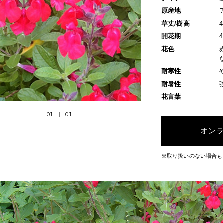
原産地
草丈/樹高
開花期
花色
耐寒性
耐暑性
花言葉
01
01
オン
※取り扱いのない場合も