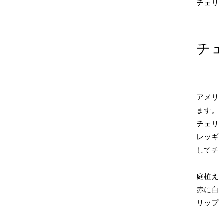
チェリ
チ
アメリ
ます。
チェリ
レッギー
してチ
庭植え
赤に白
リップ