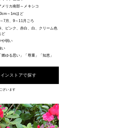
アメリカ南部～メキシコ
40cm～1mほど
4～7月、9～11月ごろ
赤、ピンク、赤白、白、クリーム色
など
やや弱い
強い
「燃ゆる思い」「尊重」「知恵」
ラインストアで探す
ございます