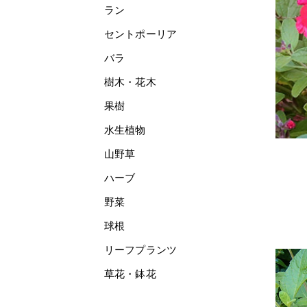
ラン
セントポーリア
バラ
樹木・花木
果樹
水生植物
山野草
ハーブ
野菜
球根
リーフプランツ
草花・鉢花