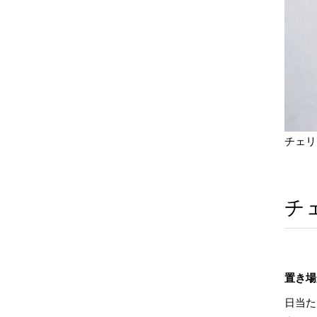
チェリ
チ
置き場
日当た