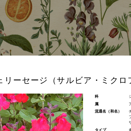
ェリーセージ（サルビア・ミクロ
科
属
流通名（和名）
タイプ