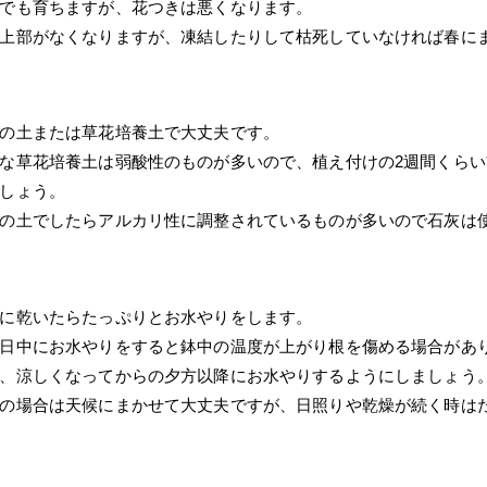
でも育ちますが、花つきは悪くなります。
上部がなくなりますが、凍結したりして枯死していなければ春に
の土または草花培養土で大丈夫です。
な草花培養土は弱酸性のものが多いので、植え付けの2週間くら
しょう。
の土でしたらアルカリ性に調整されているものが多いので石灰は
に乾いたらたっぷりとお水やりをします。
日中にお水やりをすると鉢中の温度が上がり根を傷める場合があ
、涼しくなってからの夕方以降にお水やりするようにしましょう
の場合は天候にまかせて大丈夫ですが、日照りや乾燥が続く時は