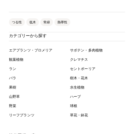
つる性
低木
常緑
熱帯性
カテゴリーから探す
エアプランツ・ブロメリア
サボテン・多肉植物
観葉植物
クレマチス
ラン
セントポーリア
バラ
樹木・花木
果樹
水生植物
山野草
ハーブ
野菜
球根
リーフプランツ
草花・鉢花