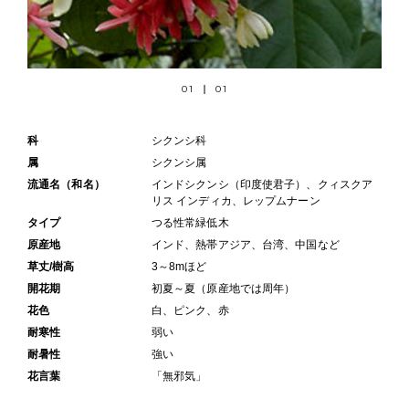
01
01
科
シクンシ科
属
シクンシ属
流通名（和名）
インドシクンシ（印度使君子）、クィスクア
リス インディカ、レップムナーン
タイプ
つる性常緑低木
原産地
インド、熱帯アジア、台湾、中国など
草丈/樹高
3～8mほど
開花期
初夏～夏（原産地では周年）
花色
白、ピンク、赤
耐寒性
弱い
耐暑性
強い
花言葉
「無邪気」