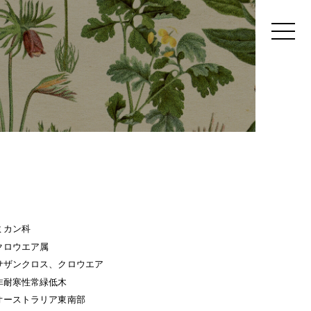
ミカン科
クロウエア属
サザンクロス、クロウエア
非耐寒性常緑低木
オーストラリア東南部