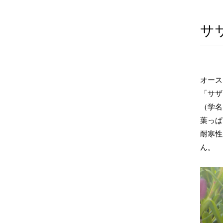
サ
オース
「サザ
（学名
葉っぱ
耐寒性
ん。