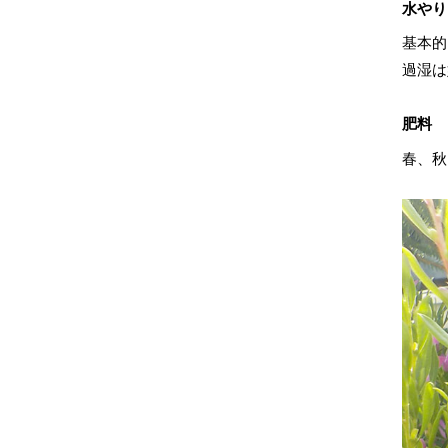
水やり
基本的
過湿は
肥料
春、秋