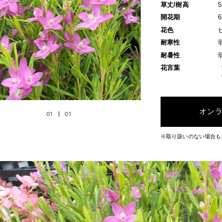
草丈/樹高
開花期
花色
耐寒性
耐暑性
花言葉
オン
01
01
※取り扱いのない場合も