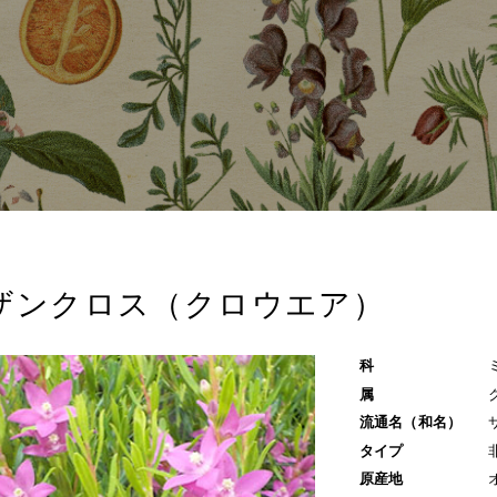
ザンクロス（クロウエア）
科
属
流通名（和名）
タイプ
原産地