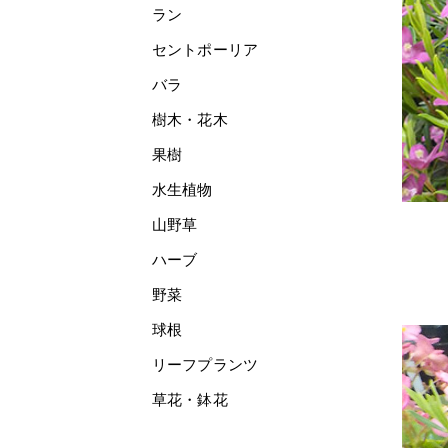
ラン
セントポーリア
バラ
樹木・花木
果樹
水生植物
山野草
ハーブ
野菜
球根
リーフプランツ
草花・鉢花