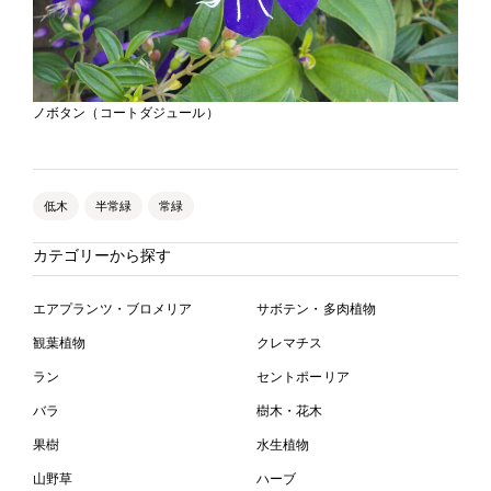
ノボタン（コートダジュール）
低木
半常緑
常緑
カテゴリーから探す
エアプランツ・ブロメリア
サボテン・多肉植物
観葉植物
クレマチス
ラン
セントポーリア
バラ
樹木・花木
果樹
水生植物
山野草
ハーブ