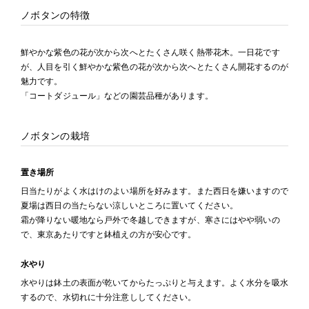
ノボタンの特徴
鮮やかな紫色の花が次から次へとたくさん咲く熱帯花木。一日花です
が、人目を引く鮮やかな紫色の花が次から次へとたくさん開花するのが
魅力です。
「コートダジュール」などの園芸品種があります。
ノボタンの栽培
置き場所
日当たりがよく水はけのよい場所を好みます。また西日を嫌いますので
夏場は西日の当たらない涼しいところに置いてください。
霜が降りない暖地なら戸外で冬越しできますが、寒さにはやや弱いの
で、東京あたりですと鉢植えの方が安心です。
水やり
水やりは鉢土の表面が乾いてからたっぷりと与えます。よく水分を吸水
するので、水切れに十分注意ししてください。