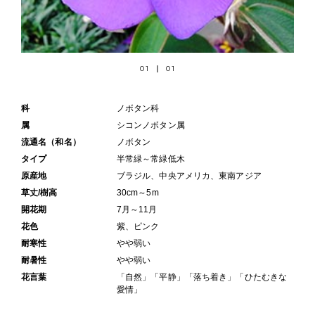
01
01
科
ノボタン科
属
シコンノボタン属
流通名（和名）
ノボタン
タイプ
半常緑～常緑低木
原産地
ブラジル、中央アメリカ、東南アジア
草丈/樹高
30cm～5m
開花期
7月～11月
花色
紫、ピンク
耐寒性
やや弱い
耐暑性
やや弱い
花言葉
「自然」「平静」「落ち着き」「ひたむきな
愛情」