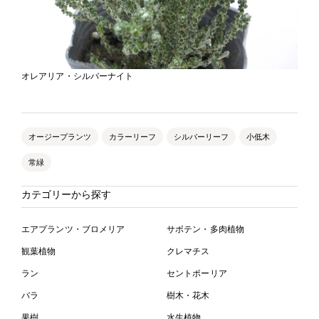
オレアリア・シルバーナイト
オージープランツ
カラーリーフ
シルバーリーフ
小低木
常緑
カテゴリーから探す
エアプランツ・ブロメリア
サボテン・多肉植物
観葉植物
クレマチス
ラン
セントポーリア
バラ
樹木・花木
果樹
水生植物