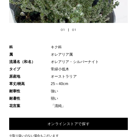
01
01
科
キク科
属
オレアリア属
流通名（和名）
オレアリア・シルバーナイト
タイプ
常緑小低木
原産地
オーストラリア
草丈/樹高
25～40cm
耐寒性
強い
耐暑性
弱い
花言葉
「清純」
オンラインストアで探す
※取り扱いのない場合もございます