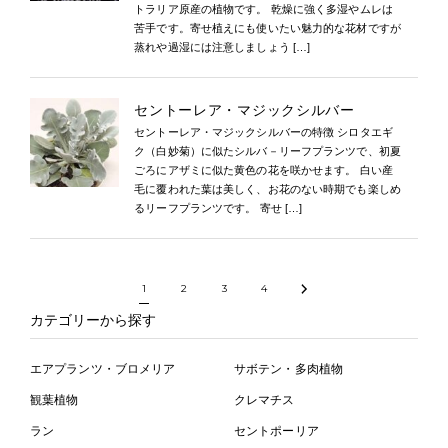
トラリア原産の植物です。 乾燥に強く多湿やムレは
苦手です。寄せ植えにも使いたい魅力的な花材ですが
蒸れや過湿には注意しましょう […]
セントーレア・マジックシルバー
セントーレア・マジックシルバーの特徴 シロタエギ
ク（白妙菊）に似たシルバ－リーフプランツで、初夏
ごろにアザミに似た黄色の花を咲かせます。 白い産
毛に覆われた葉は美しく、お花のない時期でも楽しめ
るリーフプランツです。 寄せ […]
1
2
3
4
カテゴリーから探す
エアプランツ・ブロメリア
サボテン・多肉植物
観葉植物
クレマチス
ラン
セントポーリア