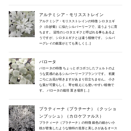
アルテミシア・モリスストレイン
アルテミシア・モリスストレインの特徴 シロタエギ
ク（白妙菊）に似たシルバーリーフで、這うように育
ちます。 這性のシロタエギクと呼ばれる事もあるよ
うですが、シロタエギクとは違う植物です。 シルバ
ーグレイの銀葉がとても美しく […]
バロータ
バロータの特徴 ちょっとポコポコしたフェルトのよ
うな質感のあるシルバーリーフプランツです。 初夏
ごろにお花が咲きますがあまり目立ちません。 小さ
な葉が可愛らしく、寄せ植えにも使いやすい植物で
す。 バロータの栽培 置き場所 […]
プラティーナ（プラチーナ）（クッショ
ンブッシュ）（カロケファルス）
プラティーナ（プラチーナ）の特徴 銀色の細かい小
枝が密集したような独特の造形と美しさがあるオース