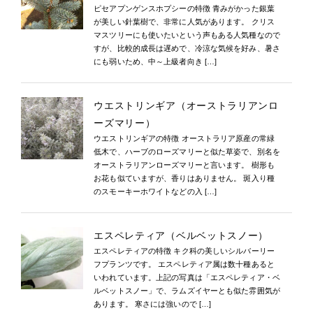
ピセアプンゲンスホプシーの特徴 青みがかった銀葉
が美しい針葉樹で、非常に人気があります。 クリス
マスツリーにも使いたいという声もある人気種なので
すが、比較的成長は遅めで、冷涼な気候を好み、暑さ
にも弱いため、中～上級者向き […]
ウエストリンギア（オーストラリアンロ
ーズマリー）
ウエストリンギアの特徴 オーストラリア原産の常緑
低木で、ハーブのローズマリーと似た草姿で、別名を
オーストラリアンローズマリーと言います。 樹形も
お花も似ていますが、香りはありません。 斑入り種
のスモーキーホワイトなどの入 […]
エスペレティア（ベルベットスノー）
エスペレティアの特徴 キク科の美しいシルバーリー
フプランツです。 エスペレティア属は数十種あると
いわれています。上記の写真は「エスペレティア・ベ
ルベットスノー」で、ラムズイヤーとも似た雰囲気が
あります。 寒さには強いので […]