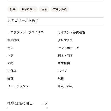
低木
寒さに強い
落葉
香りがある
カテゴリーから探す
エアプランツ・ブロメリア
サボテン・多肉植物
観葉植物
クレマチス
ラン
セントポーリア
バラ
樹木・花木
果樹
水生植物
山野草
ハーブ
野菜
球根
リーフプランツ
草花・鉢花
植物図鑑に戻る