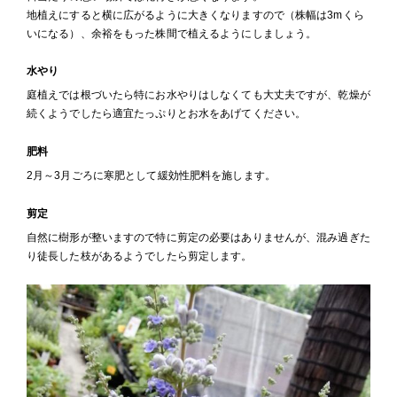
地植えにすると横に広がるように大きくなりますので（株幅は3mくら
いになる）、余裕をもった株間で植えるようにしましょう。
水やり
庭植えでは根づいたら特にお水やりはしなくても大丈夫ですが、乾燥が
続くようでしたら適宜たっぷりとお水をあげてください。
肥料
2月～3月ごろに寒肥として緩効性肥料を施します。
剪定
自然に樹形が整いますので特に剪定の必要はありませんが、混み過ぎた
り徒長した枝があるようでしたら剪定します。