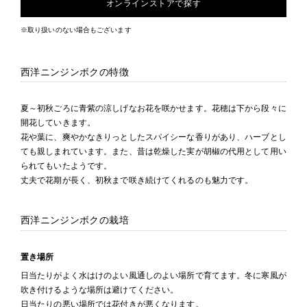
オンラインストアで探す
※取り扱いのない場合もございます
西洋ニンジンボクの特徴
夏～初秋ごろに青紫の涼しげなお花を咲かせます。花穂は下から段々に
開花していきます。
花や葉に、爽やかなきりっとしたスパイシーな香りがあり、ハーブとし
ても親しまれています。また、昔は乾燥した実が胡椒の代用として用い
られてもいたようです。
丈夫で花期が長く、初秋まで咲き続けてくれるのも魅力です。
西洋ニンジンボクの栽培
置き場所
日当たりがよく水はけのよい風通しのよい場所で育てます。冬に寒風が
吹き付けるような場所は避けてください。
日当たりの悪い場所では花付きが悪くなります。