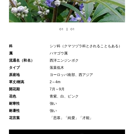
01
01
科
シソ科（クマツヅラ科とされることもある）
属
ハマゴウ属
流通名（和名）
西洋ニンジンボク
タイプ
落葉低木
原産地
ヨーロッパ南部、西アジア
草丈/樹高
2～4m
開花期
7月～9月
花色
青紫、白、ピンク
耐寒性
強い
耐暑性
強い
花言葉
「思慕」「純愛」「才能」