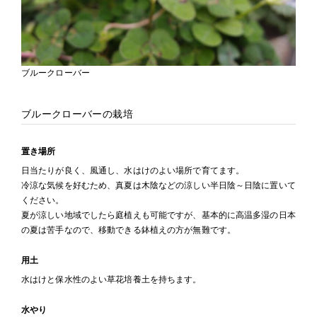
ブルークローバー
ブルークローバーの栽培
置き場所
日当たりが良く、風通し、水はけのよい場所で育てます。
冷涼な気候を好むため、真夏は木陰などの涼しい半日陰～日陰に置いて
ください。
夏が涼しい地域でしたら庭植えも可能ですが、基本的に高温多湿の日本
の夏は苦手なので、移動できる鉢植えの方が無難です。
用土
水はけと保水性のよい草花培養土を持ちます。
水やり