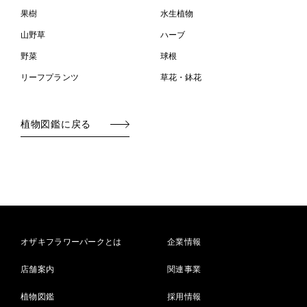
果樹
水生植物
山野草
ハーブ
野菜
球根
リーフプランツ
草花・鉢花
植物図鑑に戻る
オザキフラワーパークとは
企業情報
店舗案内
関連事業
植物図鑑
採用情報