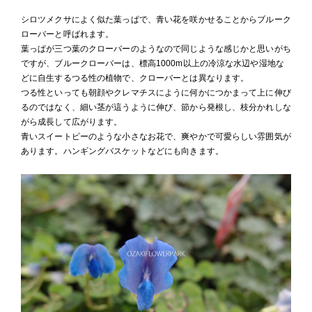
シロツメクサによく似た葉っぱで、青い花を咲かせることからブルーク
ローバーと呼ばれます。
葉っぱが三つ葉のクローバーのようなので同じような感じかと思いがち
ですが、ブルークローバーは、標高1000m以上の冷涼な水辺や湿地な
どに自生するつる性の植物で、クローバーとは異なります。
つる性といっても朝顔やクレマチスにように何かにつかまって上に伸び
るのではなく、細い茎が這うように伸び、節から発根し、枝分かれしな
がら成長して広がります。
青いスイートピーのような小さなお花で、爽やかで可愛らしい雰囲気が
あります。ハンギングバスケットなどにも向きます。