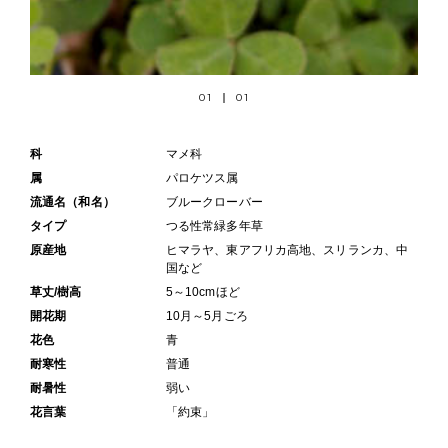
01
01
科
マメ科
属
パロケツス属
流通名（和名）
ブルークローバー
タイプ
つる性常緑多年草
原産地
ヒマラヤ、東アフリカ高地、スリランカ、中
国など
草丈/樹高
5～10cmほど
開花期
10月～5月ごろ
花色
青
耐寒性
普通
耐暑性
弱い
花言葉
「約束」