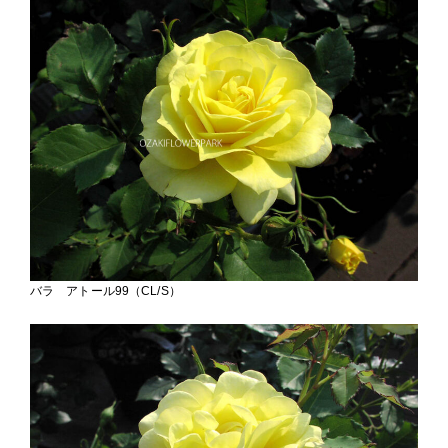
バラ アトール99（CL/S）