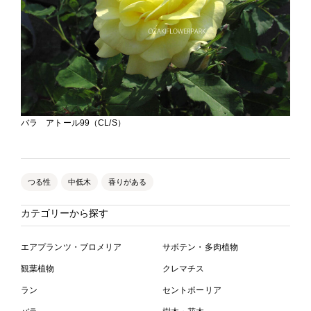
バラ アトール99（CL/S）
つる性
中低木
香りがある
カテゴリーから探す
エアプランツ・ブロメリア
サボテン・多肉植物
観葉植物
クレマチス
ラン
セントポーリア