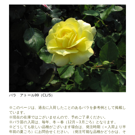
バラ アトール99（CL/S）
※このページは、過去に入荷したことのあるバラを参考例として掲載し
ています。
※現在の在庫ではございませんので、予めご了承ください。
※バラ苗の入荷は、毎年、冬～春（12月～3月ごろ）となります。
※どうしても欲しい品種がございます場合は、発注時期（＝入荷より半
年前の夏ごろ）にお問合せください。（発注可能な品種かどうかは、そ