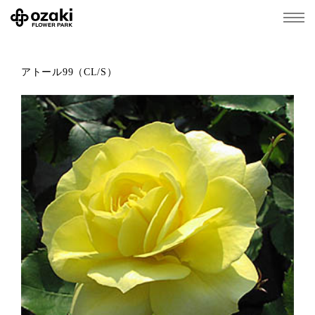
アトール99（CL/S）