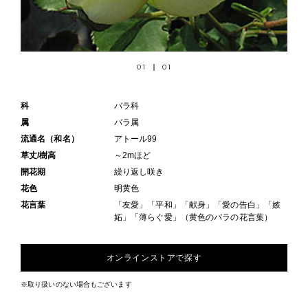
01
01
科
バラ科
属
バラ属
流通名（和名）
アトール99
草丈/樹高
～2mほど
開花期
繰り返し咲き
花色
明黄色
花言葉
「友愛」「平和」「献身」「愛の告白」「嫉
妬」「薄らぐ愛」（黄色のバラの花言葉）
オンラインストアで探す
※取り扱いのない場合もございます