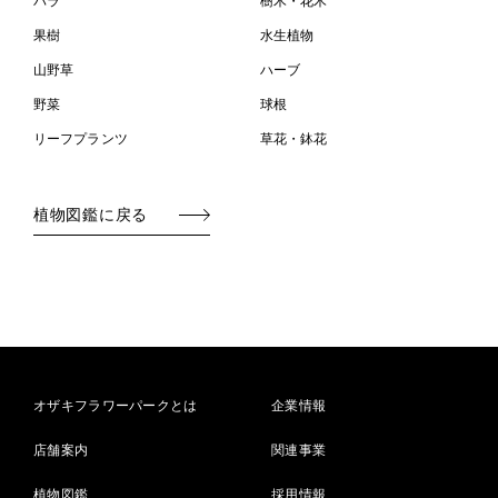
バラ
樹木・花木
果樹
水生植物
山野草
ハーブ
野菜
球根
リーフプランツ
草花・鉢花
植物図鑑に戻る
オザキフラワーパークとは
企業情報
店舗案内
関連事業
植物図鑑
採用情報