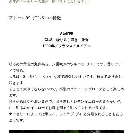
の年のナーセリーの発注可能リストによります。）
アトール99（CL/S）の特徴
Atoll’99
CL/S 繰り返し咲き 微香
1990年／フランス／メイアン
明るめの黄色の丸弁高芯、八重咲きのツルバラ（CL）です。香りはテ
ィで軽め。
つるは～2mほど。しなやかな枝で誘引しやすいです。秋まで繰り返し
咲きます。
そこまで大きくならないので、小型のクライミングローズとして楽しめ
ます。
咲き始めはやや濃い黄色で、咲き進むとレモンイエローの柔らかい色
に。明るめのイエローでお庭を明るく彩ってくれるバラです。
ナーセリーによっては半ツル、シュラブ（S）と分類されることもある
ようです。