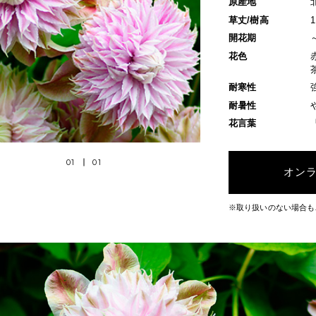
原産地
草丈/樹高
開花期
花色
耐寒性
耐暑性
花言葉
01
01
オン
※取り扱いのない場合も