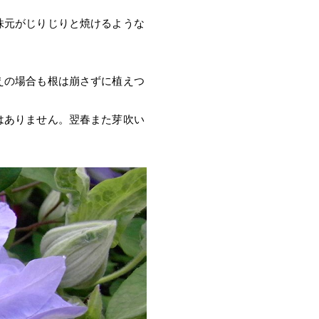
株元がじりじりと焼けるような
えの場合も根は崩さずに植えつ
はありません。翌春また芽吹い