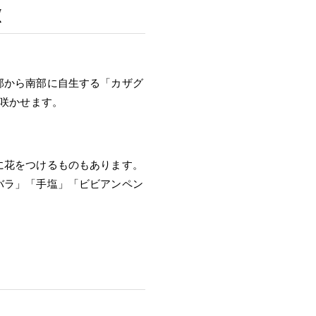
徴
部から南部に自生する「カザグ
を咲かせます。
に花をつけるものもあります。
バラ」「手塩」「ビビアンペン
ト