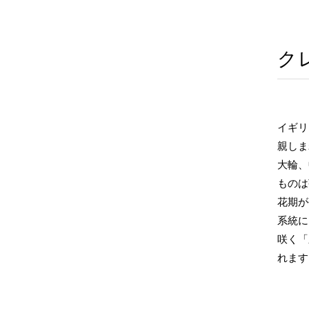
ク
イギリ
親しま
大輪、
ものは
花期が
系統に
咲く「
れます