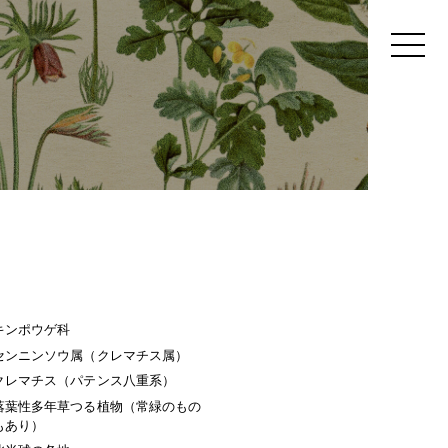
キンポウゲ科
センニンソウ属（クレマチス属）
クレマチス（パテンス八重系）
落葉性多年草つる植物（常緑のもの
もあり）