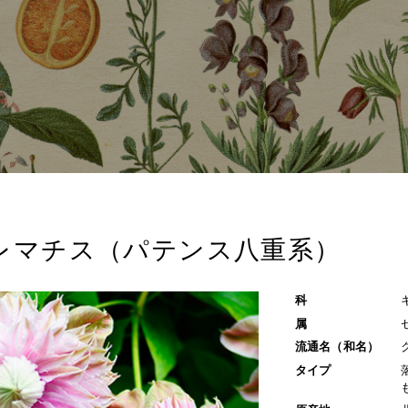
レマチス（パテンス八重系）
科
属
流通名（和名）
タイプ