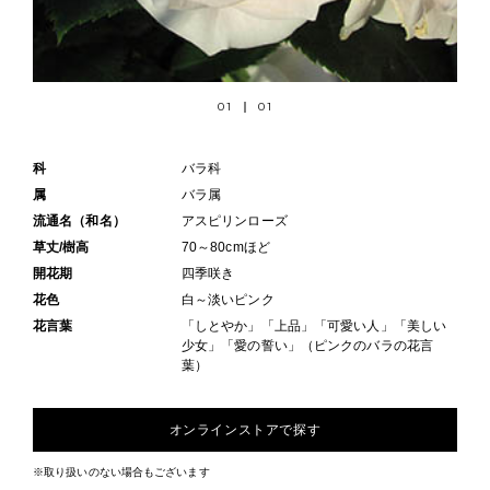
01
01
科
バラ科
属
バラ属
流通名（和名）
アスピリンローズ
草丈/樹高
70～80cmほど
開花期
四季咲き
花色
白～淡いピンク
花言葉
「しとやか」「上品」「可愛い人」「美しい
少女」「愛の誓い」（ピンクのバラの花言
葉）
オンラインストアで探す
※取り扱いのない場合もございます