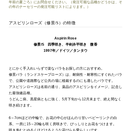
年前の夏ごろ）にお問合せください。（発注可能な品種かどうかは、そ
の年のナーセリーの発注可能リストによります。）
アスピリンローズ（修景/S）の特徴
Aspirin Rose
修景/S 四季咲き、半剣弁平咲き 微香
1997年／ドイツ／タンタウ
とにかく手入れいらずで楽なバラをお探しの方におすすめ。
修景バラ（ランドスケープローズ）は、耐病性・耐寒性にすぐれたバラ
で、公園や道路際など公共の場に植栽するのにも適したバラです。
アスピリンローズは名前の通り、薬品のアスピリンをイメージ、記念し
た最強健品種。
うどんこ病、黒星病ともに強く、5月下旬から12月末まで、絶え間なく
咲き続けます。
6～7cmほどの中輪で、お花の中心がほんのり甘いベビーリンクの白
系、一房に15～20輪も咲く房咲きで、びっしりとお花をつけます。
咲き進むとゆるくほどけるような花びらも愛らしいです。