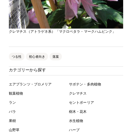
クレマチス（アトラゲネ系）「マクロペタラ・マークハムピンク」
つる性
初心者向き
落葉
カテゴリーから探す
エアプランツ・ブロメリア
サボテン・多肉植物
観葉植物
クレマチス
ラン
セントポーリア
バラ
樹木・花木
果樹
水生植物
山野草
ハーブ