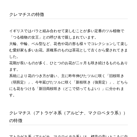
クレマチスの特徴
イギリスではバラと組み合わせて楽しむことが多い定番のツル植物で
「つる植物の女王」との呼び名で親しまれています。
大輪、中輪、ベル型など、花色や花の形も様々でコレクションして楽し
む愛好家も多いお花。原種系のものは茶花として古くから愛されてきま
した。
花期が長いものが多く、ひとつのお花が二ヶ月も咲き続けるものもあり
ます。
系統により花のつき方が違い、主に昨年伸びたツルに咲く「旧枝咲き
（弱剪定）」、今年延びたツルに咲く「新枝咲き（強剪定）」、どちら
にも花をつける「新旧両枝咲き（どこで切ってもよい）」に分かれま
す。
クレマチス（アトラゲネ系（アルピナ、マクロペタラ系））
の特徴
アトラゲネ系（アルピナ、マクロペタラ系）は、標高の高いところに自