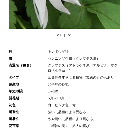
01
01
科
キンポウゲ科
属
センニンソウ属（クレマチス属）
流通名（和名）
クレマチス（アトラゲネ系（アルピナ、マク
ロペタラ系））
タイプ
落葉性多年草つる植物（常緑のものもあり）
原産地
北半球の各地
草丈/樹高
1～2m
開花期
5月～10月
花色
白・ピンク色・青
耐寒性
強い（品種により異なる）
耐暑性
やや弱い（品種により異なる）
花言葉
「精神の美」「旅人の喜び」