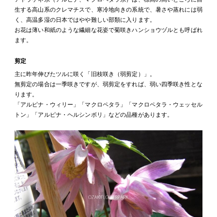
生する高山系のクレマチスで、寒冷地向きの系統で、暑さや蒸れには弱
く、高温多湿の日本ではやや難しい部類に入ります。
お花は薄い和紙のような繊細な花姿で菊咲きハンショウヅルとも呼ばれ
ます。
剪定
主に昨年伸びたツルに咲く「旧枝咲き（弱剪定）」。
無剪定の場合は一季咲きですが、弱剪定をすれば、弱い四季咲き性とな
ります。
「アルピナ・ウィリー」「マクロペタラ」「マクロペタラ・ウェッセル
トン」「アルピナ・ヘルシンボリ」などの品種があります。