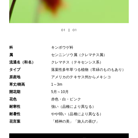
01
01
科
キンポウゲ科
属
センニンソウ属（クレマチス属）
流通名（和名）
クレマチス（テキセンシス系）
タイプ
落葉性多年草つる植物（常緑のものもあり）
原産地
アメリカのテキサス州からメキシコ
草丈/樹高
1～3m
開花期
5月～10月
花色
赤色・白・ピンク
耐寒性
強い（品種により異なる）
耐暑性
やや弱い（品種により異なる）
花言葉
「精神の美」「旅人の喜び」