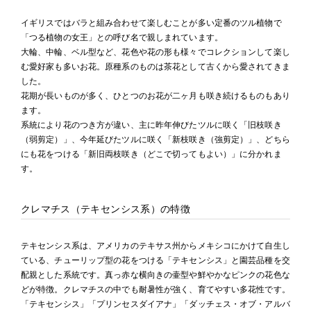
イギリスではバラと組み合わせて楽しむことが多い定番のツル植物で
「つる植物の女王」との呼び名で親しまれています。
大輪、中輪、ベル型など、花色や花の形も様々でコレクションして楽し
む愛好家も多いお花。原種系のものは茶花として古くから愛されてきま
した。
花期が長いものが多く、ひとつのお花が二ヶ月も咲き続けるものもあり
ます。
系統により花のつき方が違い、主に昨年伸びたツルに咲く「旧枝咲き
（弱剪定）」、今年延びたツルに咲く「新枝咲き（強剪定）」、どちら
にも花をつける「新旧両枝咲き（どこで切ってもよい）」に分かれま
す。
クレマチス（テキセンシス系）の特徴
テキセンシス系は、アメリカのテキサス州からメキシコにかけて自生し
ている、チューリップ型の花をつける「テキセンシス」と園芸品種を交
配親とした系統です。真っ赤な横向きの壷型や鮮やかなピンクの花色な
どが特徴。クレマチスの中でも耐暑性が強く、育てやすい多花性です。
「テキセンシス」「プリンセスダイアナ」「ダッチェス・オブ・アルバ