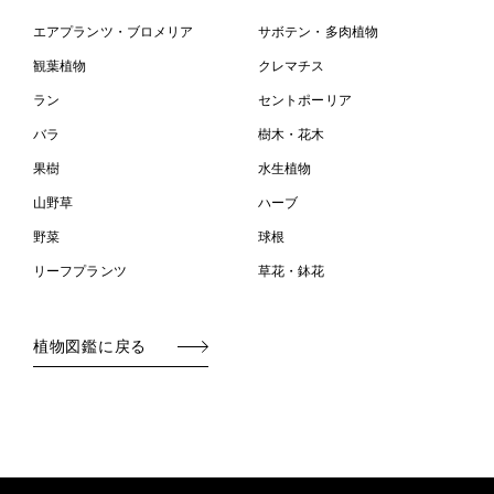
エアプランツ・ブロメリア
サボテン・多肉植物
観葉植物
クレマチス
ラン
セントポーリア
バラ
樹木・花木
果樹
水生植物
山野草
ハーブ
野菜
球根
リーフプランツ
草花・鉢花
植物図鑑に戻る