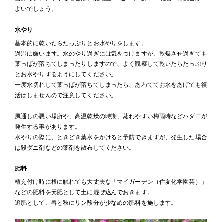
よいでしょう。
水やり
基本的に乾いたらたっぷりとお水やりをします。
過湿は嫌います。水のやり過ぎには気をつけますが、乾燥させ過ぎても
葉っぱが落ちてしまったりしますので、よく観察して乾いたらたっぷり
とお水やりするようにしてください。
一度水切れして葉っぱが落ちてしまったら、あわててお水をあげても復
活はしませんので注意してください。
風通しの悪い場所や、高温乾燥の時期、蒸れやすい梅雨時などハダニが
発生する事があります。
水やりの際に、ときどき葉水をかけると予防できますが、発生した場合
は殺ダニ剤などの薬剤を散布してください。
肥料
植え付け時に根に触れても大丈夫な「マイガーデン（住友化学園芸）」
などの肥料を元肥として土に混ぜ込んでおきます。
追肥として、春と秋にリン酸分が少なめの肥料を施します。