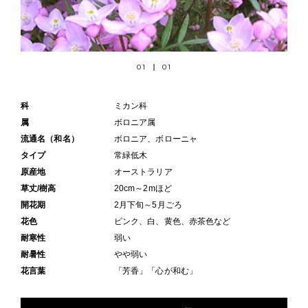
01
01
科
ミカン科
属
ボロニア属
流通名（和名）
ボロニア、ボローニャ
タイプ
常緑低木
原産地
オーストラリア
草丈/樹高
20cm～2mほど
開花期
2月下旬～5月ごろ
花色
ピンク、白、黄色、赤茶色など
耐寒性
弱い
耐暑性
やや弱い
花言葉
「芳香」「心が和む」