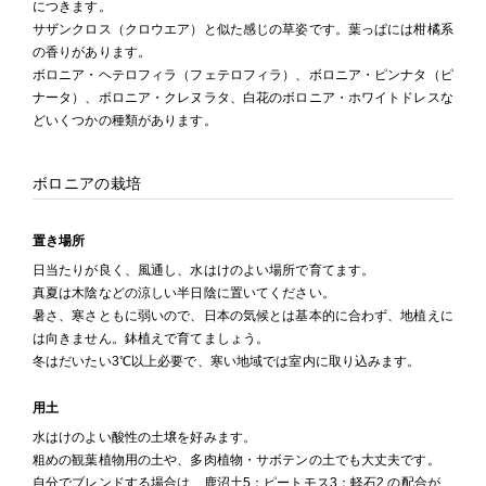
につきます。
サザンクロス（クロウエア）と似た感じの草姿です。葉っぱには柑橘系
の香りがあります。
ボロニア・ヘテロフィラ（フェテロフィラ）、ボロニア・ピンナタ（ピ
ナータ）、ボロニア・クレヌラタ、白花のボロニア・ホワイトドレスな
どいくつかの種類があります。
ボロニアの栽培
置き場所
日当たりが良く、風通し、水はけのよい場所で育てます。
真夏は木陰などの涼しい半日陰に置いてください。
暑さ、寒さともに弱いので、日本の気候とは基本的に合わず、地植えに
は向きません。鉢植えで育てましょう。
冬はだいたい3℃以上必要で、寒い地域では室内に取り込みます。
用土
水はけのよい酸性の土壌を好みます。
粗めの観葉植物用の土や、多肉植物・サボテンの土でも大丈夫です。
自分でブレンドする場合は、鹿沼土5：ピートモス3：軽石2 の配合が