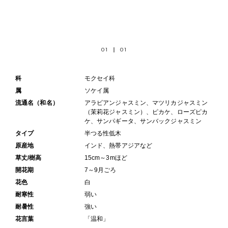
01
01
科
モクセイ科
属
ソケイ属
流通名（和名）
アラビアンジャスミン、マツリカジャスミン
（茉莉花ジャスミン）、ピカケ、ローズピカ
ケ、サンパギータ、サンバックジャスミン
タイプ
半つる性低木
原産地
インド、熱帯アジアなど
草丈/樹高
15cm～3mほど
開花期
7～9月ごろ
花色
白
耐寒性
弱い
耐暑性
強い
花言葉
「温和」