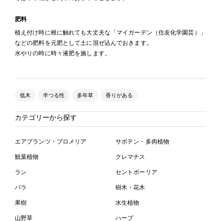
肥料
植え付け時に根に触れても大丈夫な「マイガーデン（住友化学園芸）」
などの肥料を元肥として土に混ぜ込んでおきます。
水やりの時に時々液肥を施します。
低木
半つる性
多年草
香りがある
カテゴリーから探す
エアプランツ・ブロメリア
サボテン・多肉植物
観葉植物
クレマチス
ラン
セントポーリア
バラ
樹木・花木
果樹
水生植物
山野草
ハーブ