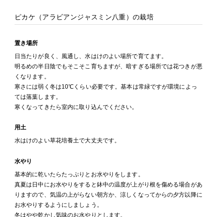
ピカケ（アラビアンジャスミン八重）の栽培
置き場所
日当たりが良く、風通し、水はけのよい場所で育てます。
明るめの半日陰でもそこそこ育ちますが、暗すぎる場所では花つきが悪
くなります。
寒さには弱く冬は10℃くらい必要です。基本は常緑ですが環境によっ
ては落葉します。
寒くなってきたら室内に取り込んでください。
用土
水はけのよい草花培養土で大丈夫です。
水やり
基本的に乾いたらたっぷりとお水やりをします。
真夏は日中にお水やりをすると鉢中の温度が上がり根を傷める場合があ
りますので、気温の上がらない朝方か、涼しくなってからの夕方以降に
お水やりするようにしましょう。
冬はやや乾かし気味のお水やりとします。