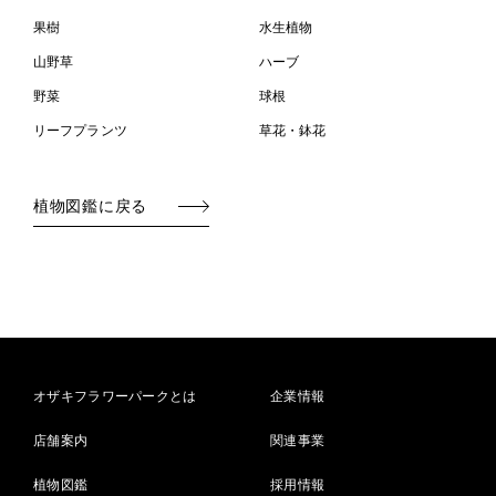
果樹
水生植物
山野草
ハーブ
野菜
球根
リーフプランツ
草花・鉢花
植物図鑑に戻る
オザキフラワーパークとは
企業情報
店舗案内
関連事業
植物図鑑
採用情報