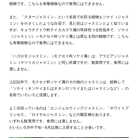
植物です。こちらも有毒植物なので食用にはできません。
また、「スタージャスミン」という名前で出回る植物もソケイ（ジャス
ミン）を小さくしたような白花で、見た目はジャスミンとよく似ていま
すが、キョウチクトウ科テイカカズラ属の常緑性つる性低木で、ソケイ
（ジャスミン）＝モクセイ科ソケイ属とは異なる別の植物です。こちら
も有毒植物なので食用にはできません。
「ハゴロモジャスミン」（モクセイ科ソケイ属）は、アラビアンジャス
ミン（マツリカジャスミン）と同じ科属ですが、観賞用です。食用には
適しません。
上記以外で、モクセイ科ソケイ属のその他のジャスミンは、総称して
「ソケイ（キソケイまたはオオシロソケイまたはジャスミンなど）」の
名前でいろいろと流通します。
よく出回っているのは「エンジェルウィングジャスミン」「ホワイトプ
リンセス」「ロイヤルジャスミン」などの園芸種があります。
いずれも観賞用です。食用には適しません。
だいたい5月中下旬～6月以降に入荷することが多いです。