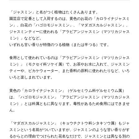
「ジャスミン」と名がつく植物はたくさんあります。
園芸店で定番として入荷するのは、黄色のお花の「カロライナジャスミ
ン」、白花の「ハゴロモジャスミン」、「マダガスカルジャスミン」、
ジャスミンティーに使われる「アラビアンジャスミン（マツリカジャス
ミン）」などなど。
いずれも甘い香りが特徴のつる植物（または半つる）です。
食用として使われているのは「アラビアンジャスミン（マツリカジャス
ミン）」（モクセイ科ソケイ属）で、お茶やお水に入れて、ジャスミン
ティーや、ピカケウォーター、また香料の原料に使われたりなど、いろ
いろと楽しまれています。
黄色の「カロライナジャスミン」（ゲルセミウム科ゲルセミウム属）
は、「ハゴロモジャスミン」「アラビアンジャスミン（マツリカジャス
ミン）」とは科属ともに異なります。毒性があるため食用にはできませ
ん。
「マダガスカルジャスミン」（キョウチクトウ科シタキソウ属）もジャ
スミンという名前がついていますが、ジャスミンのような甘い香りがす
るからとの理由でつけられた花名なだけで、ジャスミンとは異なる別の