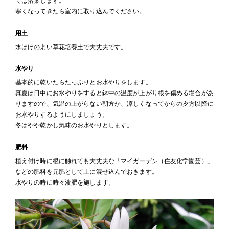
ては落葉します。
寒くなってきたら室内に取り込んでください。
用土
水はけのよい草花培養土で大丈夫です。
水やり
基本的に乾いたらたっぷりとお水やりをします。
真夏は日中にお水やりをすると鉢中の温度が上がり根を傷める場合があ
りますので、気温の上がらない朝方か、涼しくなってからの夕方以降に
お水やりするようにしましょう。
冬はやや乾かし気味のお水やりとします。
肥料
植え付け時に根に触れても大丈夫な「マイガーデン（住友化学園芸）」
などの肥料を元肥として土に混ぜ込んでおきます。
水やりの時に時々液肥を施します。