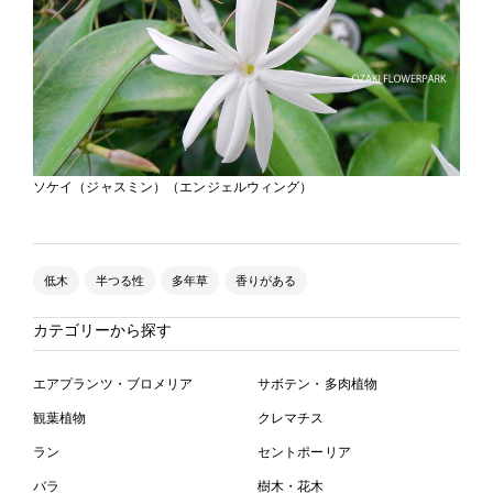
ソケイ（ジャスミン）（エンジェルウィング）
低木
半つる性
多年草
香りがある
カテゴリーから探す
エアプランツ・ブロメリア
サボテン・多肉植物
観葉植物
クレマチス
ラン
セントポーリア
バラ
樹木・花木