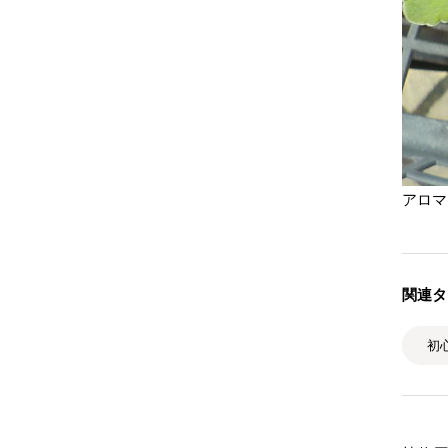
アロマ
関連タ
初