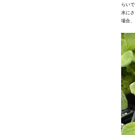
らいで
水にさ
場合、