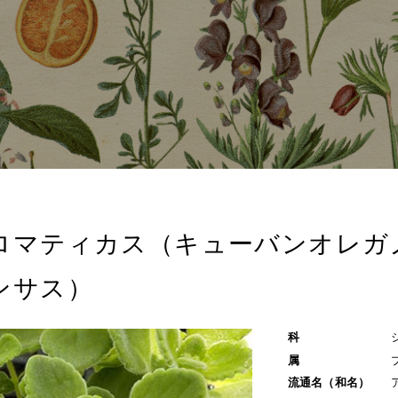
ロマティカス（キューバンオレガ
ンサス）
科
属
流通名（和名）