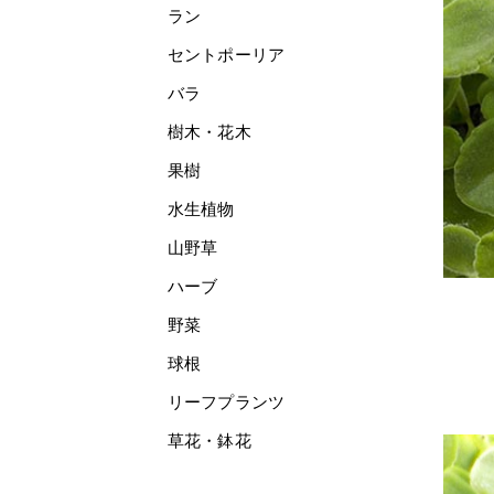
ラン
セントポーリア
バラ
樹木・花木
果樹
水生植物
山野草
ハーブ
野菜
球根
リーフプランツ
草花・鉢花