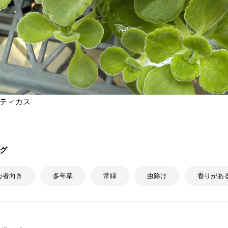
ティカス
グ
心者向き
多年草
常緑
虫除け
香りがあ