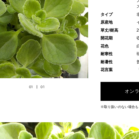
タイプ
原産地
草丈/樹高
開花期
花色
耐寒性
耐暑性
花言葉
01
01
オン
※取り扱いのない場合も