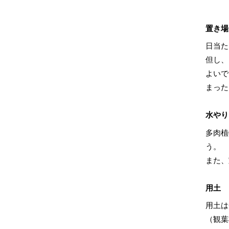
置き場
日当た
但し、
よいで
まった
水やり
多肉植
う。
また、
用土
用土は
（観葉