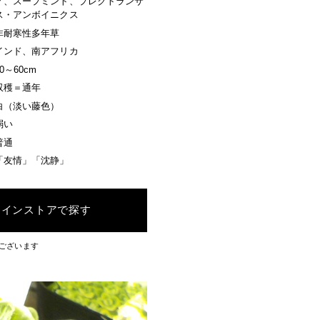
ノ、スープミント、プレクトランサ
ス・アンボイニクス
非耐寒性多年草
インド、南アフリカ
20～60cm
収穫＝通年
白（淡い藤色）
弱い
普通
「友情」「沈静」
ラインストアで探す
ございます