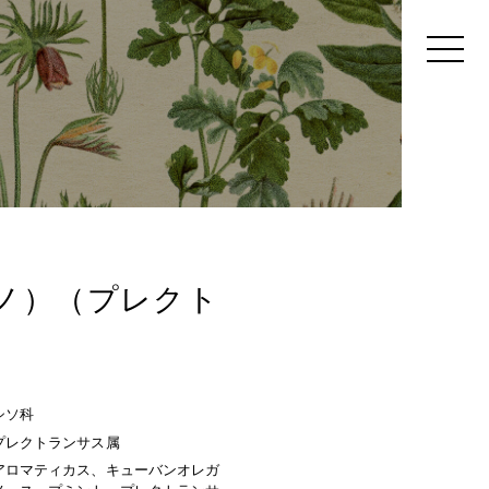
ノ）（プレクト
シソ科
プレクトランサス属
アロマティカス、キューバンオレガ