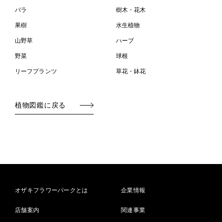
バラ
樹木・花木
果樹
水生植物
山野草
ハーブ
野菜
球根
リーフプランツ
草花・鉢花
植物図鑑に戻る
オザキフラワーパークとは
企業情報
店舗案内
関連事業