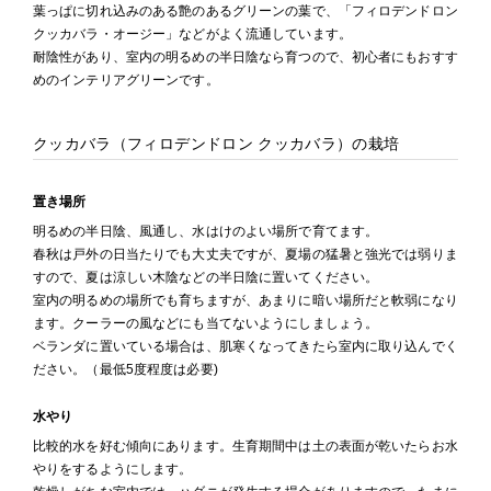
葉っぱに切れ込みのある艶のあるグリーンの葉で、「フィロデンドロン
クッカバラ・オージー」などがよく流通しています。
耐陰性があり、室内の明るめの半日陰なら育つので、初心者にもおすす
めのインテリアグリーンです。
クッカバラ（フィロデンドロン クッカバラ）の栽培
置き場所
明るめの半日陰、風通し、水はけのよい場所で育てます。
春秋は戸外の日当たりでも大丈夫ですが、夏場の猛暑と強光では弱りま
すので、夏は涼しい木陰などの半日陰に置いてください。
室内の明るめの場所でも育ちますが、あまりに暗い場所だと軟弱になり
ます。クーラーの風などにも当てないようにしましょう。
ベランダに置いている場合は、肌寒くなってきたら室内に取り込んでく
ださい。（最低5度程度は必要)
水やり
比較的水を好む傾向にあります。生育期間中は土の表面が乾いたらお水
やりをするようにします。