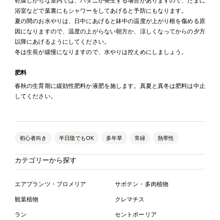
乾燥しがちな室内では、ハダニが発生する場合がありますので、たまに
浴室などで葉裏にもシャワーをしてあげると予防にもなります。
夏の間のお水やりは、日中にあげると鉢中の温度が上がり根を傷める原
因になりますので、温度の上がらない朝方か、涼しくなってからの夕方
以降にあげるようにしてください。
冬は生長が緩慢になりますので、水やりは控えめにしましょう。
肥料
春秋の生育期に緩効性肥料か液肥を施します。真夏と真冬は肥料は中止
してください。
初心者向き
半日陰でもOK
多年草
常緑
熱帯性
カテゴリーから探す
エアプランツ・ブロメリア
サボテン・多肉植物
観葉植物
クレマチス
ラン
セントポーリア