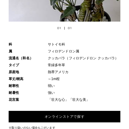
01
01
科
サトイモ科
属
フィロデンドロン属
流通名（和名）
クッカバラ（フィロデンドロン クッカバラ）
タイプ
常緑多年草
原産地
熱帯アメリカ
草丈/樹高
～1m程
耐寒性
弱い
耐暑性
強い
花言葉
「壮大な心」「壮大な美」
オンラインストアで探す
※取り扱いのない場合もございます