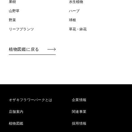
果樹
水生植物
山野草
ハーブ
野菜
球根
リーフプランツ
草花・鉢花
植物図鑑に戻る
オザキフラワーパークとは
企業情報
店舗案内
関連事業
植物図鑑
採用情報