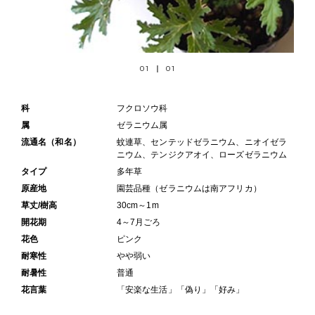
01
01
科
フクロソウ科
属
ゼラニウム属
流通名（和名）
蚊連草、センテッドゼラニウム、ニオイゼラ
ニウム、テンジクアオイ、ローズゼラニウム
タイプ
多年草
原産地
園芸品種（ゼラニウムは南アフリカ）
草丈/樹高
30cm～1m
開花期
4～7月ごろ
花色
ピンク
耐寒性
やや弱い
耐暑性
普通
花言葉
「安楽な生活」「偽り」「好み」