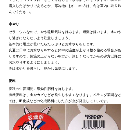
購入したばかりであるとか、寒冷地にお住いの方は、冬は室内に取り込
んでください。
水やり
ゼラニウムなので、やや乾燥気味を好みます。過湿は嫌います。水のや
り過ぎにならないよう注意しましょう。
基本的に用土が乾いたらたっぷりとお水やりをします。
真夏は日中にお水やりをすると鉢中の温度が上がり根を傷める場合があ
りますので、気温の上がらない朝方か、涼しくなってからの夕方以降に
お水やりするようにしましょう。
冬は水やりを減らし、乾かし気味にします。
肥料
春秋の生育期間に緩効性肥料を施します。
有機肥料は、虫やカビなどが発生しやすくなります。ベランダ菜園など
では、IB化成などの化成肥料にした方が虫が発生しにくいです。