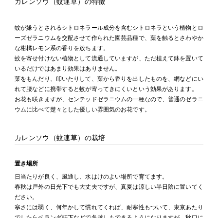
カレンソウ（蚊連草）の特徴
蚊が嫌うとされるシトロネラール成分を含むシトロネラという植物とロ
ーズゼラニウムを交配させて作られた園芸品種で、葉を触るとさわやか
な柑橘レモン系の香りを放ちます。
蚊を寄せ付けない植物として流通していますが、ただ植えて鉢を置いて
いるだけではあまり効果はありません。
葉をもんだり、叩いたりして、葉から香りを出したものを、網などにい
れて腰などに携帯すると蚊が寄ってきにくいという効果があります。
お花も咲きますが、センテッドゼラニウムの一種なので、普通のゼラニ
ウムに比べて楚々とした優しい雰囲気のお花です。
カレンソウ（蚊連草）の栽培
置き場所
日当たりが良く、風通し、水はけのよい場所で育てます。
春秋は戸外の日光下でも大丈夫ですが、真夏は涼しい半日陰に置いてく
ださい。
寒さには弱く、何年かして慣れてくれば、耐寒性もついて、東京あたり
でしたらベランダ軒下などで冬越しもできるようになりますが、秋口に