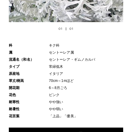
01
01
科
キク科
属
セントーレア属
流通名（和名）
セントーレア・ギムノカルパ
タイプ
常緑低木
原産地
イタリア
草丈/樹高
70cm～1mほど
開花期
6～8月ごろ
花色
ピンク
耐寒性
やや強い
耐暑性
やや弱い
花言葉
「上品」「優美」