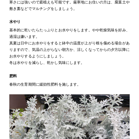
寒さには強いので庭植えも可能です。厳寒地にお住いの方は、腐葉土や
敷き藁などでマルチングをしましょう。
水やり
基本的に乾いたらたっぷりとお水やりをします。やや乾燥気味を好み、
過湿は嫌います。
真夏は日中にお水やりをすると鉢中の温度が上がり根を傷める場合があ
りますので、気温の上がらない朝方か、涼しくなってからの夕方以降に
お水やりするようにしましょう。
冬は水やりを減らし、乾かし気味にします。
肥料
春秋の生育期間に緩効性肥料を施します。