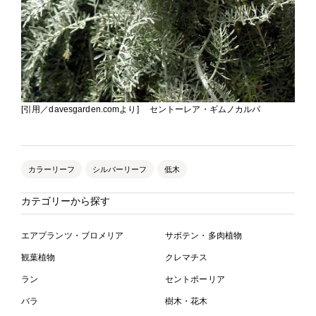
[引用／davesgarden.comより] セントーレア・ギムノカルパ
カラーリーフ
シルバーリーフ
低木
カテゴリーから探す
エアプランツ・ブロメリア
サボテン・多肉植物
観葉植物
クレマチス
ラン
セントポーリア
バラ
樹木・花木