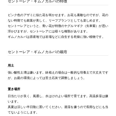
セントーレア・ギムノカルパの特徴
ピンク色のアザミに似た花を咲かせます。お花も素敵なのですが、花の
ない時期でも銀葉が美しく、リーフプランツとしても楽しめます。
セントーレアというと、青い花が特徴のヤグルマギク（矢車菊）が思い
浮かびますが、セントーレアには様々な種類があります。
ギムノカルパは原産地では岩場などに自生する乾燥に強い植物です。
セントーレア・ギムノカルパの栽培
用土
強い酸性土壌は嫌います。鉢植えの場合は一般的な培養土で大丈夫です
が、お庭の環境によっては苦土石灰で調整しましょう。
置き場所
日当たりが良く、風通し、水はけのよい場所で育てます。高温多湿は嫌
います。
真夏は涼しい半日陰に置いてください。過湿を嫌うので長雨などにも当
てないようにします。