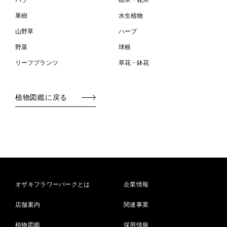
バラ
樹木・花木
果樹
水生植物
山野草
ハーブ
野菜
球根
リーフプランツ
草花・鉢花
植物図鑑に戻る
オザキフラワーパークとは
企業情報
店舗案内
関連事業
植物図鑑
採用情報