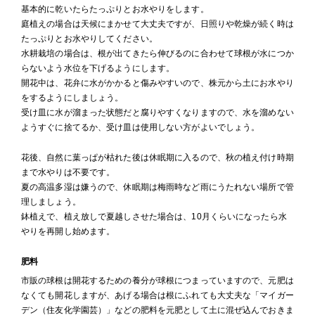
基本的に乾いたらたっぷりとお水やりをします。
庭植えの場合は天候にまかせて大丈夫ですが、日照りや乾燥が続く時は
たっぷりとお水やりしてください。
水耕栽培の場合は、根が出てきたら伸びるのに合わせて球根が水につか
らないよう水位を下げるようにします。
開花中は、花弁に水がかかると傷みやすいので、株元から土にお水やり
をするようにしましょう。
受け皿に水が溜まった状態だと腐りやすくなりますので、水を溜めない
ようすぐに捨てるか、受け皿は使用しない方がよいでしょう。
花後、自然に葉っぱが枯れた後は休眠期に入るので、秋の植え付け時期
まで水やりは不要です。
夏の高温多湿は嫌うので、休眠期は梅雨時など雨にうたれない場所で管
理しましょう。
鉢植えで、植え放しで夏越しさせた場合は、10月くらいになったら水
やりを再開し始めます。
肥料
市販の球根は開花するための養分が球根につまっていますので、元肥は
なくても開花しますが、あげる場合は根にふれても大丈夫な「マイガー
デン（住友化学園芸）」などの肥料を元肥として土に混ぜ込んでおきま