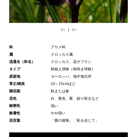
01
01
科
アヤメ科
属
クロッカス属
流通名（和名）
クロッカス、花サフラン
タイプ
秋植え球根（秋咲き球根）
原産地
ヨーロッパ、地中海沿岸
草丈/樹高
10～15cmほど
開花期
秋または春
花色
白、黄色、紫、絞り咲きなど
耐寒性
強い
耐暑性
やや弱い
花言葉
「愛の後悔」「私を信じて」