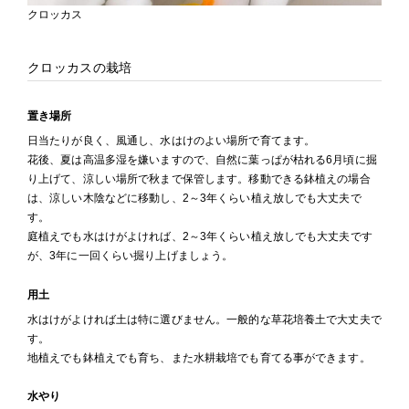
クロッカス
クロッカスの栽培
置き場所
日当たりが良く、風通し、水はけのよい場所で育てます。
花後、夏は高温多湿を嫌いますので、自然に葉っぱが枯れる6月頃に掘
り上げて、涼しい場所で秋まで保管します。移動できる鉢植えの場合
は、涼しい木陰などに移動し、2～3年くらい植え放しでも大丈夫で
す。
庭植えでも水はけがよければ、2～3年くらい植え放しでも大丈夫です
が、3年に一回くらい掘り上げましょう。
用土
水はけがよければ土は特に選びません。一般的な草花培養土で大丈夫で
す。
地植えでも鉢植えでも育ち、また水耕栽培でも育てる事ができます。
水やり