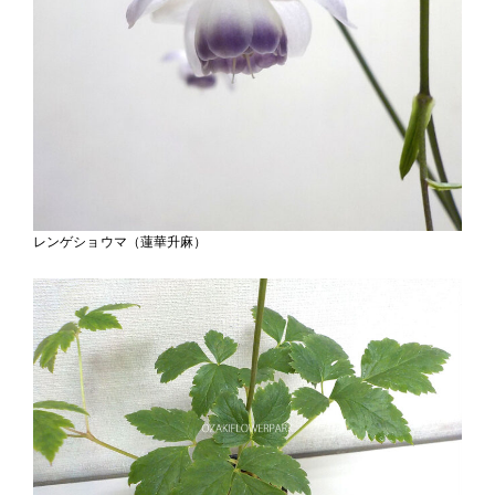
レンゲショウマ（蓮華升麻）