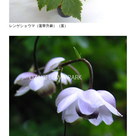
レンゲショウマ（蓮華升麻）（葉）