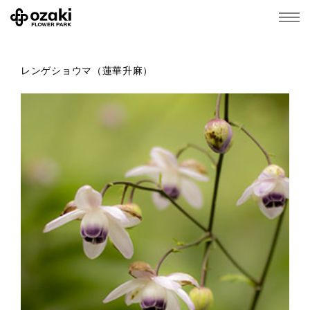
レンゲショウマ（蓮華升麻）