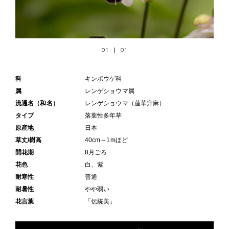
01
01
科
キンポウゲ科
属
レンゲショウマ属
流通名（和名）
レンゲショウマ（蓮華升麻）
タイプ
落葉性多年草
原産地
日本
草丈/樹高
40cm～1mほど
開花期
8月ごろ
花色
白、紫
耐寒性
普通
耐暑性
やや弱い
花言葉
「伝統美」