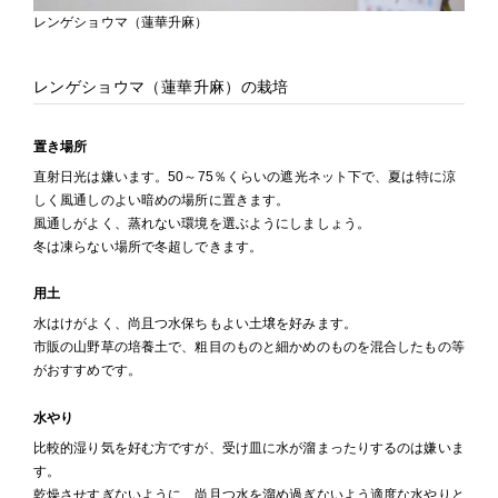
レンゲショウマ（蓮華升麻）
レンゲショウマ（蓮華升麻）の栽培
置き場所
直射日光は嫌います。50～75％くらいの遮光ネット下で、夏は特に涼
しく風通しのよい暗めの場所に置きます。
風通しがよく、蒸れない環境を選ぶようにしましょう。
冬は凍らない場所で冬超しできます。
用土
水はけがよく、尚且つ水保ちもよい土壌を好みます。
市販の山野草の培養土で、粗目のものと細かめのものを混合したもの等
がおすすめです。
水やり
比較的湿り気を好む方ですが、受け皿に水が溜まったりするのは嫌いま
す。
乾燥させすぎないように、尚且つ水を溜め過ぎないよう適度な水やりと