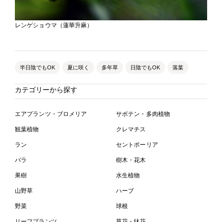
レンゲショウマ（蓮華升麻）
半日陰でもOK
夏に咲く
多年草
日陰でもOK
落葉
カテゴリーから探す
エアプランツ・ブロメリア
サボテン・多肉植物
観葉植物
クレマチス
ラン
セントポーリア
バラ
樹木・花木
果樹
水生植物
山野草
ハーブ
野菜
球根
リーフプランツ
草花・鉢花