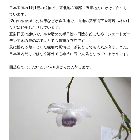
日本固有の1属1種の植物で、東北地方南部～近畿地方にかけて自生し
ています。
深山のやや湿った林床などが自生地で、山地の落葉樹下や薄暗い林の中
などに群生したりしています。
直射日光は嫌いで、やや暗めの半日陰～日陰を好むため、シェードガー
デン向きの夏の花ではとても貴重な存在です。
風に揺れる楚々とした繊細な風情は、茶花としても人気が高く、また、
日本国内だけではなく海外でも非常に高い人気となっているそうです。
園芸店では、だいたい7～8月ごろに入荷します。