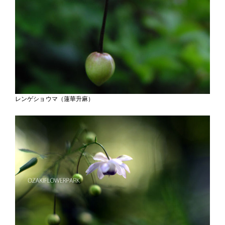
レンゲショウマ（蓮華升麻）