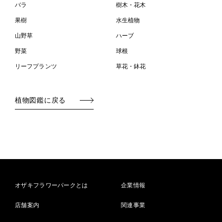
バラ
樹木・花木
果樹
水生植物
山野草
ハーブ
野菜
球根
リーフプランツ
草花・鉢花
植物図鑑に戻る
オザキフラワーパークとは
企業情報
店舗案内
関連事業