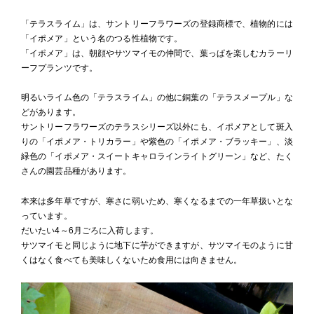
「テラスライム」は、サントリーフラワーズの登録商標で、植物的には
「イポメア」という名のつる性植物です。
「イポメア」は、朝顔やサツマイモの仲間で、葉っぱを楽しむカラーリ
ーフプランツです。
明るいライム色の「テラスライム」の他に銅葉の「テラスメープル」な
どがあります。
サントリーフラワーズのテラスシリーズ以外にも、イポメアとして斑入
りの「イポメア・トリカラー」や紫色の「イポメア・ブラッキー」、淡
緑色の「イポメア・スイートキャロラインライトグリーン」など、たく
さんの園芸品種があります。
本来は多年草ですが、寒さに弱いため、寒くなるまでの一年草扱いとな
っています。
だいたい4～6月ごろに入荷します。
サツマイモと同じように地下に芋ができますが、サツマイモのように甘
くはなく食べても美味しくないため食用には向きません。