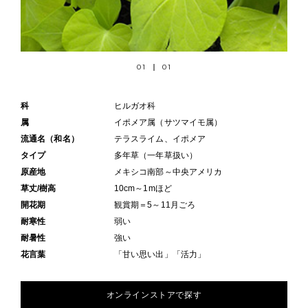
01
01
科
ヒルガオ科
属
イポメア属（サツマイモ属）
流通名（和名）
テラスライム、イポメア
タイプ
多年草（一年草扱い）
原産地
メキシコ南部～中央アメリカ
草丈/樹高
10cm～1mほど
開花期
観賞期＝5～11月ごろ
耐寒性
弱い
耐暑性
強い
花言葉
「甘い思い出」「活力」
オンラインストアで探す