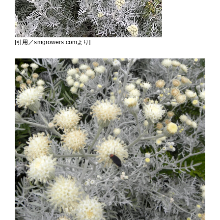
[引用／smgrowers.comより]