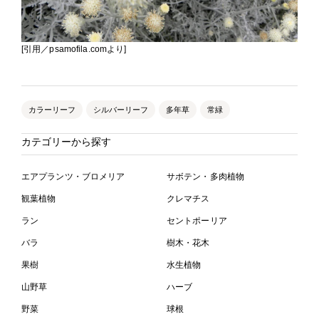
[引用／psamofila.comより]
カラーリーフ
シルバーリーフ
多年草
常緑
カテゴリーから探す
エアプランツ・ブロメリア
サボテン・多肉植物
観葉植物
クレマチス
ラン
セントポーリア
バラ
樹木・花木
果樹
水生植物
山野草
ハーブ
野菜
球根