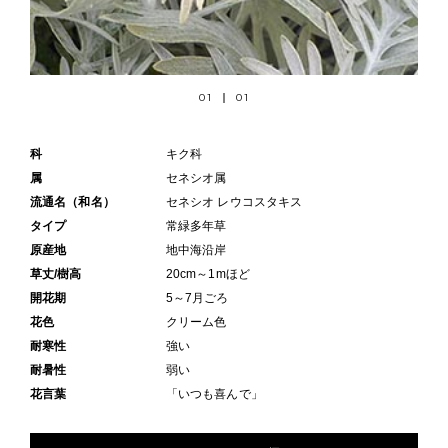
01
01
科
キク科
属
セネシオ属
流通名（和名）
セネシオ レウコスタキス
タイプ
常緑多年草
原産地
地中海沿岸
草丈/樹高
20cm～1mほど
開花期
5～7月ごろ
花色
クリーム色
耐寒性
強い
耐暑性
弱い
花言葉
「いつも喜んで」