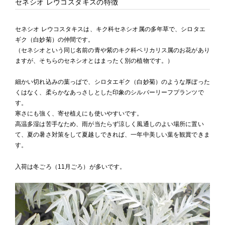
セネシオ レウコスタキスの特徴
セネシオ レウコスタキスは、キク科セネシオ属の多年草で、シロタエ
ギク（白妙菊）の仲間です。
（セネシオという同じ名前の青や紫のキク科ペリカリス属のお花があり
ますが、そちらのセネシオとはまったく別の植物です。）
細かい切れ込みの葉っぱで、シロタエギク（白妙菊）のような厚ぼった
くはなく、柔らかなあっさしとした印象のシルバーリーフプランツで
す。
寒さにも強く、寄せ植えにも使いやすいです。
高温多湿は苦手なため、雨が当たらず涼しく風通しのよい場所に置い
て、夏の暑さ対策をして夏越しできれば、一年中美しい葉を観賞できま
す。
入荷は冬ごろ（11月ごろ）が多いです。