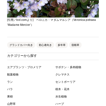
[引用／bol.comより] ベロニカ・マダムマルシア（Veronica petraea
‘Madame Mercier’）
グランドカバー向き
初心者向き
多年草
宿根草
カテゴリーから探す
エアプランツ・ブロメリア
サボテン・多肉植物
観葉植物
クレマチス
ラン
セントポーリア
バラ
樹木・花木
果樹
水生植物
山野草
ハーブ