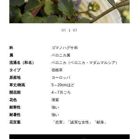
01
01
科
ゴマノハグサ科
属
ベロニカ属
流通名（和名）
ベロニカ（ベロニカ・マダムマルシア）
タイプ
宿根草
原産地
ヨーロッパ
草丈/樹高
5～20cmほど
開花期
4～7月ごろ
花色
薄紫
耐寒性
強い
耐暑性
強い
花言葉
「忠実」「誠実な女性」「献身」