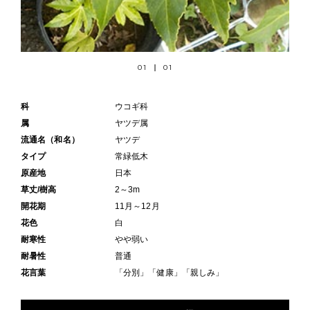
01
01
科
ウコギ科
属
ヤツデ属
流通名（和名）
ヤツデ
タイプ
常緑低木
原産地
日本
草丈/樹高
2～3m
開花期
11月～12月
花色
白
耐寒性
やや弱い
耐暑性
普通
花言葉
「分別」「健康」「親しみ」