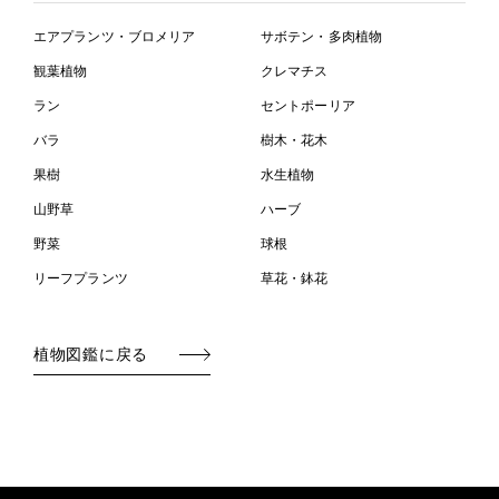
エアプランツ・ブロメリア
サボテン・多肉植物
観葉植物
クレマチス
ラン
セントポーリア
バラ
樹木・花木
果樹
水生植物
山野草
ハーブ
野菜
球根
リーフプランツ
草花・鉢花
植物図鑑に戻る