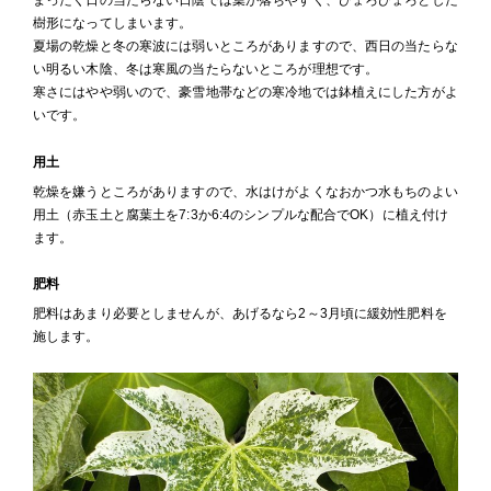
まったく日の当たらない日陰では葉が落ちやすく、ひょろひょろとした
樹形になってしまいます。
夏場の乾燥と冬の寒波には弱いところがありますので、西日の当たらな
い明るい木陰、冬は寒風の当たらないところが理想です。
寒さにはやや弱いので、豪雪地帯などの寒冷地では鉢植えにした方がよ
いです。
用土
乾燥を嫌うところがありますので、水はけがよくなおかつ水もちのよい
用土（赤玉土と腐葉土を7:3か6:4のシンプルな配合でOK）に植え付け
ます。
肥料
肥料はあまり必要としませんが、あげるなら2～3月頃に緩効性肥料を
施します。