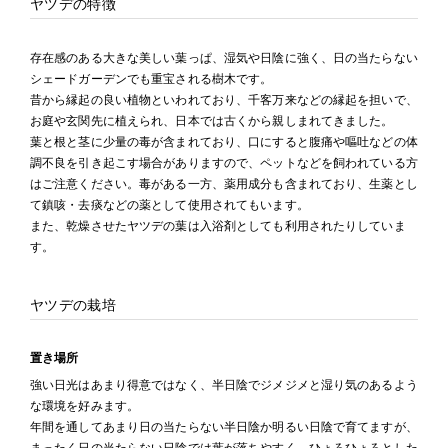
ヤツデの特徴
存在感のある大きな美しい葉っぱ、湿気や日陰に強く、日の当たらない
シェードガーデンでも重宝される樹木です。
昔から縁起の良い植物といわれており、千客万来などの縁起を担いで、
お庭や玄関先に植えられ、日本では古くから親しまれてきました。
葉と根と茎に少量の毒が含まれており、口にすると腹痛や嘔吐などの体
調不良を引き起こす場合がありますので、ペットなどを飼われている方
はご注意ください。毒がある一方、薬用成分も含まれており、生薬とし
て鎮咳・去痰などの薬として使用されてもいます。
また、乾燥させたヤツデの葉は入浴剤としても利用されたりしていま
す。
ヤツデの栽培
置き場所
強い日光はあまり得意ではなく、半日陰でジメジメと湿り気のあるよう
な環境を好みます。
年間を通してあまり日の当たらない半日陰か明るい日陰で育てますが、