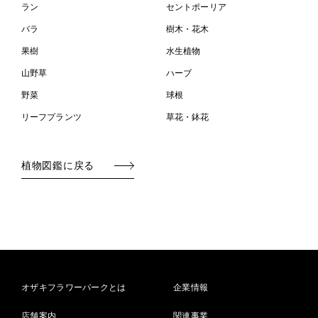
ラン
セントポーリア
バラ
樹木・花木
果樹
水生植物
山野草
ハーブ
野菜
球根
リーフプランツ
草花・鉢花
植物図鑑に戻る
オザキフラワーパークとは
企業情報
店舗案内
関連事業