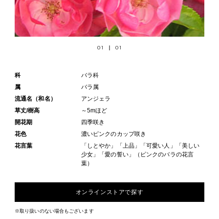
01
01
科
バラ科
属
バラ属
流通名（和名）
アンジェラ
草丈/樹高
～5mほど
開花期
四季咲き
花色
濃いピンクのカップ咲き
花言葉
「しとやか」「上品」「可愛い人」「美しい
少女」「愛の誓い」（ピンクのバラの花言
葉）
オンラインストアで探す
※取り扱いのない場合もございます