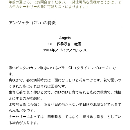
年前の夏ごろ）にお問合せください。（発注可能な品種かどうかは、そ
の年のナーセリーの発注可能リストによります。）
アンジェラ（CL）の特徴
Angela
CL 四季咲き 微香
1984年／ドイツ／コルデス
濃いピンクのカップ咲きのつるバラ、CL（クライミングローズ）で
す。
房咲きで、春の満開時には一面にびっしりと花をつけます。花で覆いつ
くされた姿はそれはそれは圧巻です。
生育旺盛で良く伸びるので、のびのびと育てられる広めの環境で、地植
えにするのが理想的。
比較的日陰にも強く、あまり日の当たらない半日陰や北側などでも育て
られるバラです。
ナーセリーによっては「四季咲き」ではなく「繰り返し咲き」としてい
る場合があります。