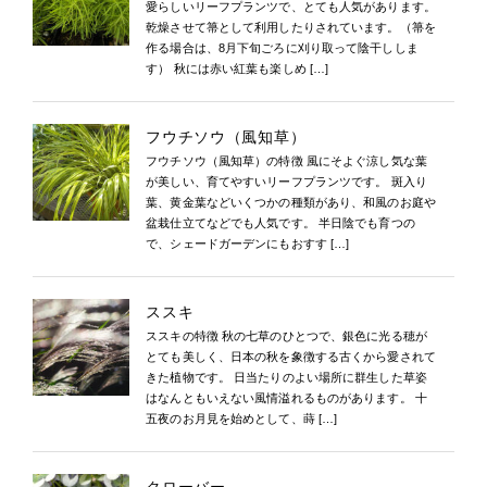
愛らしいリーフプランツで、とても人気があります。
乾燥させて箒として利用したりされています。（箒を
作る場合は、8月下旬ごろに刈り取って陰干ししま
す） 秋には赤い紅葉も楽しめ […]
フウチソウ（風知草）
フウチソウ（風知草）の特徴 風にそよぐ涼し気な葉
が美しい、育てやすいリーフプランツです。 斑入り
葉、黄金葉などいくつかの種類があり、和風のお庭や
盆栽仕立てなどでも人気です。 半日陰でも育つの
で、シェードガーデンにもおすす […]
ススキ
ススキの特徴 秋の七草のひとつで、銀色に光る穂が
とても美しく、日本の秋を象徴する古くから愛されて
きた植物です。 日当たりのよい場所に群生した草姿
はなんともいえない風情溢れるものがあります。 十
五夜のお月見を始めとして、蒔 […]