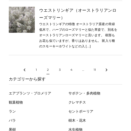
ウエストリンギア（オーストラリアンロ
ーズマリー）
ウエストリンギアの特徴 オーストラリア原産の常緑
低木で、ハーブのローズマリーと似た草姿で、別名を
オーストラリアンローズマリーと言います。 樹形も
お花も似ていますが、香りはありません。 斑入り種
のスモーキーホワイトなどの入 […]
1
2
3
4
…
11
カテゴリーから探す
エアプランツ・ブロメリア
サボテン・多肉植物
観葉植物
クレマチス
ラン
セントポーリア
バラ
樹木・花木
果樹
水生植物