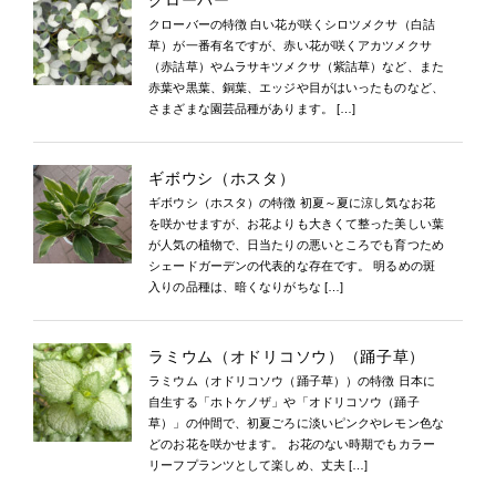
クローバー
クローバーの特徴 白い花が咲くシロツメクサ（白詰
草）が一番有名ですが、赤い花が咲くアカツメクサ
（赤詰草）やムラサキツメクサ（紫詰草）など、また
赤葉や黒葉、銅葉、エッジや目がはいったものなど、
さまざまな園芸品種があります。 […]
ギボウシ（ホスタ）
ギボウシ（ホスタ）の特徴 初夏～夏に涼し気なお花
を咲かせますが、お花よりも大きくて整った美しい葉
が人気の植物で、日当たりの悪いところでも育つため
シェードガーデンの代表的な存在です。 明るめの斑
入りの品種は、暗くなりがちな […]
ラミウム（オドリコソウ）（踊子草）
ラミウム（オドリコソウ（踊子草））の特徴 日本に
自生する「ホトケノザ」や「オドリコソウ（踊子
草）」の仲間で、初夏ごろに淡いピンクやレモン色な
どのお花を咲かせます。 お花のない時期でもカラー
リーフプランツとして楽しめ、丈夫 […]