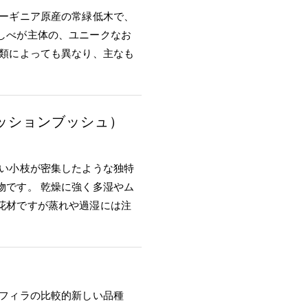
ューギニア原産の常緑低木で、
しべが主体の、ユニークなお
種類によっても異なり、主なも
ッションブッシュ）
かい小枝が密集したような独特
物です。 乾燥に強く多湿やム
花材ですが蒸れや過湿には注
モフィラの比較的新しい品種