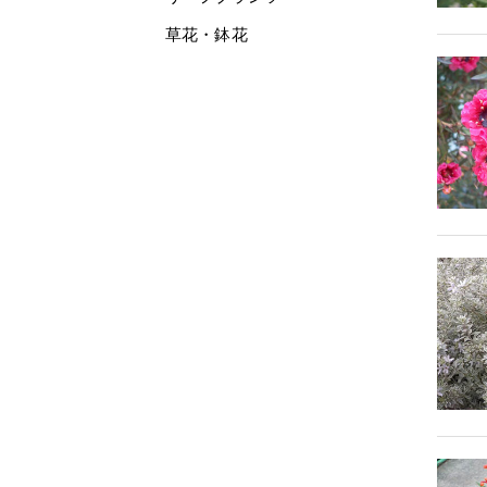
草花・鉢花