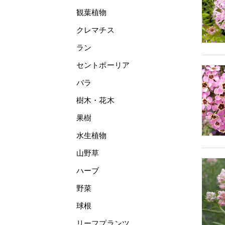
観葉植物
クレマチス
ラン
セントポーリア
バラ
樹木・花木
果樹
水生植物
山野草
ハーブ
野菜
球根
リーフプランツ