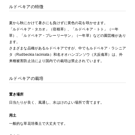
ルドベキアの特徴
夏から秋にかけて暑さにも負けずに黄色の花を咲かせます。
「ルドベキア・タカオ」（宿根草）、「ルドベキア・トト」（一年
草）、「ルドベキア・プレーリーサン」（一年草）などの園芸種があり
ます。
さまざまな品種があるルドベキアですが、中でもルドベキア・ラシニア
タ（Rudbeckia laciniata）和名オオハンゴンソウ（大反魂草）は、外
来種被害防止法により国内での栽培は禁止されています。
ルドベキアの栽培
置き場所
日当たりが良く、風通し、水はけのよい場所で育てます。
用土
一般的な草花培養土で大丈夫です。