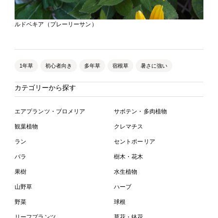
ルドベキア（プレーリーサン）
1年草
初心者向き
多年草
宿根草
暑さに強い
カテゴリーから探す
エアプランツ・ブロメリア
サボテン・多肉植物
観葉植物
クレマチス
ラン
セントポーリア
バラ
樹木・花木
果樹
水生植物
山野草
ハーブ
野菜
球根
リーフプランツ
草花・鉢花