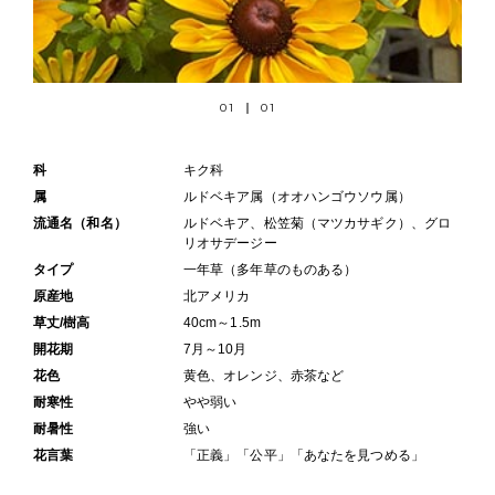
01
01
科
キク科
属
ルドベキア属（オオハンゴウソウ属）
流通名（和名）
ルドベキア、松笠菊（マツカサギク）、グロ
リオサデージー
タイプ
一年草（多年草のものある）
原産地
北アメリカ
草丈/樹高
40cm～1.5m
開花期
7月～10月
花色
黄色、オレンジ、赤茶など
耐寒性
やや弱い
耐暑性
強い
花言葉
「正義」「公平」「あなたを見つめる」